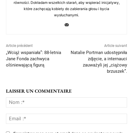
równości. Dokładam wszelkich starań, aby wspierać inicjatywy,
które zachęcają kobiety do zabierania głosu i bycia
wysłuchanymi.
Article précédent
Article suivant
„Wciąż wspaniała”: 88-letnia
Natalie Portman udostępniła
Jane Fonda zachwyca
zdjęcie, a internauci
olśniewającą figurą
zauważyli jej „ciążowy
brzuszek”.
LAISSER UN COMMENTAIRE
No
:*
Ema
:*