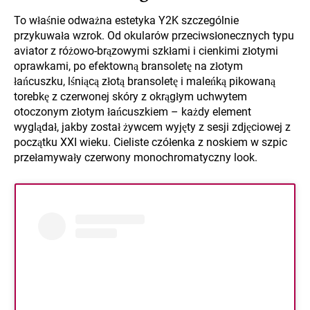
To właśnie odważna estetyka Y2K szczególnie
przykuwała wzrok. Od okularów przeciwsłonecznych typu
aviator z różowo-brązowymi szkłami i cienkimi złotymi
oprawkami, po efektowną bransoletę na złotym
łańcuszku, lśniącą złotą bransoletę i maleńką pikowaną
torebkę z czerwonej skóry z okrągłym uchwytem
otoczonym złotym łańcuszkiem – każdy element
wyglądał, jakby został żywcem wyjęty z sesji zdjęciowej z
początku XXI wieku. Cieliste czółenka z noskiem w szpic
przełamywały czerwony monochromatyczny look.