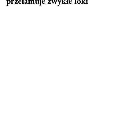
przełamuje zwykłe loki