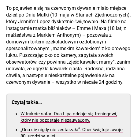
To pojawienie się na czerwonym dywanie miało miejsce
dzień po Dniu Matki (10 maja w Stanach Zjednoczonych),
który Jennifer Lopez dyskretnie świętowała. Na filmie na
Instagramie matka bliźniaków – Emme i Maxa (18 lat, z
małżeństwa z Markiem Anthonym) – pozowała z
domowym tortem czekoladowym ozdobionym
spersonalizowanym „mamskim kawałkiem” z kolorowego
lukru. Puszczając oko do kamery, zapytała swoich
obserwatorów, czy powinna „zjeść kawałek mamy”, zanim
udawała, że ugryzła kawałek ciasta. Radosna, rodzinna
chwila, a następnie nieskazitelne pojawienie się na
czerwonym dywanie – wszystko w niecałe 24 godziny.
Czytaj także…
W trakcie safari Dua Lipa oddaje się treningowi,
który nie pozostaje niezauważony.
„Ona się nigdy nie zestarzała”: Cher świętuje swoje
80. urodziny, a jej…