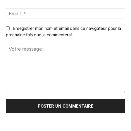
:*
Ema
:*
Enregistrer mon nom et email dans ce navigateur pour la
prochaine fois que je commenterai.
Votre
message
: