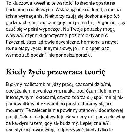
To kluczowa kwestia: te wartości to średnie oparte na
badaniach naukowych. Wskazują one na trend, a nie na
ścisłe wymagania. Niektórzy czują się doskonale po 6,5
godzinach snu, podczas gdy inni potrzebują 9 godzin, aby
czuć się w pełni wypoczęci. Na Twoje potrzeby mogą
wpływać czynniki genetyczne, poziom aktywności
fizycznej, stres, zdrowie psychiczne, hormony, a nawet
różne etapy życia. Innymi słowy, jeśli nie spełniasz
wymogu „8 godzin”, nie ponosisz porażki.
Kiedy życie przewraca teorię
Bądźmy realistami: między pracą, czasami dziećmi,
obciążeniem psychicznym, nauką, podróżami lub innymi
intensywnymi okresami, często zdarza się spać mniej niż
planowaliśmy. A czasami po prostu staramy się jak
możemy. Te zalecenia nie powinny stanowić dodatkowej
presji. Celem nie jest wydajność w nocy ani poczucie winy
za każdym razem, gdy się budzimy. Lepiej znaleźć
realistyczną równowagę: odpoczywać, kiedy tylko to