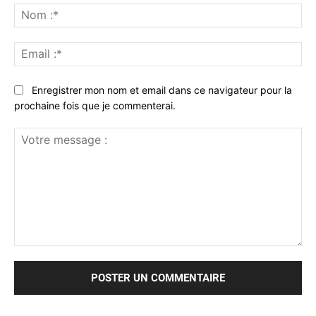
No
:*
Ema
:*
Enregistrer mon nom et email dans ce navigateur pour la
prochaine fois que je commenterai.
Votre
message
: