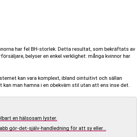
nnorna har fel BH-storlek. Detta resultat, som bekräftats av
rförsäljare, belyser en enkel verklighet: många kvinnor har
stemet kan vara komplext, ibland ointuitivt och sällan
at kan man hamna i en obekväm stil utan att ens inse det.
lbart en hälsosam lyster.
abb gör-det-själv-handledning för att sy eller…