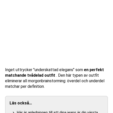
Inget uttrycker "underskattad elegans" som
en perfekt
matchande tvådelad outfit
. Den här typen av outfit
eliminerar all morgonbrainstorming: överdel och underdel
matchar per definition.
Läs också…
Här är anledningen till att dina jeans är din värsta