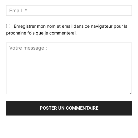
Ema
:*
Enregistrer mon nom et email dans ce navigateur pour la
prochaine fois que je commenterai.
Votre
message
: