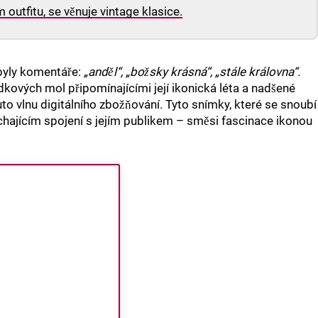
outfitu, se věnuje vintage klasice.
 byly komentáře:
„anděl“,
„božsky krásná“,
„stále královna“.
dkových mol připomínajícími její ikonická léta a nadšené
tuto vlnu digitálního zbožňování. Tyto snímky, které se snoubí
hajícím spojení s jejím publikem – směsi fascinace ikonou