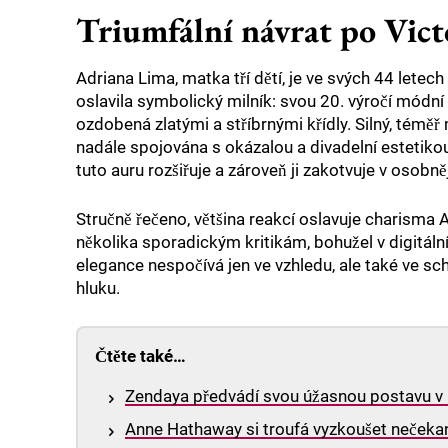
Triumfální návrat po Victo
Adriana Lima, matka tří dětí, je ve svých 44 le
oslavila symbolický milník: svou 20. výročí módní 
ozdobená zlatými a stříbrnými křídly. Silný, téměř 
nadále spojována s okázalou a divadelní estetikou
tuto auru rozšiřuje a zároveň ji zakotvuje v osobnějš
Stručně řečeno, většina reakcí oslavuje charisma A
několika sporadickým kritikám, bohužel v digitál
elegance nespočívá jen ve vzhledu, ale také ve s
hluku.
Čtěte také…
Zendaya předvádí svou úžasnou postavu v
Anne Hathaway si troufá vyzkoušet nečeka