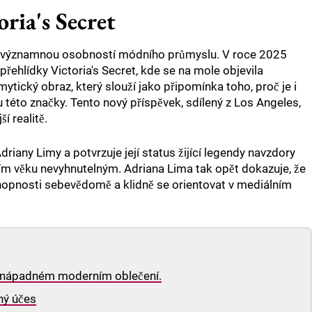
ria's Secret
tech významnou osobností módního průmyslu. V roce 2025
přehlídky Victoria's Secret, kde se na mole objevila
mytický obraz, který slouží jako připomínka toho, proč je i
 této značky. Tento nový příspěvek, sdílený z Los Angeles,
í realitě.
driany Limy a potvrzuje její status žijící legendy navzdory
ním věku nevyhnutelným. Adriana Lima tak opět dokazuje, že
chopnosti sebevědomě a klidně se orientovat v mediálním
 nápadném moderním oblečení.
ný účes