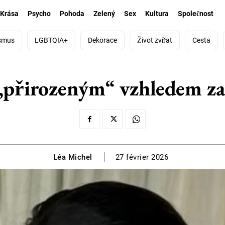
Krása
Psycho
Pohoda
Zelený
Sex
Kultura
Společnost
smus
LGBTQIA+
Dekorace
Život zvířat
Cesta
přirozeným“ vzhledem zap
Léa Michel
27 février 2026