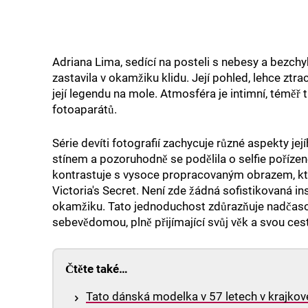
Adriana Lima, sedící na posteli s nebesy a bezch
zastavila v okamžiku klidu. Její pohled, lehce ztr
její legendu na mole. Atmosféra je intimní, téměř 
fotoaparátů.
Série devíti fotografií zachycuje různé aspekty je
stínem a pozoruhodně se podělila o selfie poříze
kontrastuje s vysoce propracovaným obrazem, kte
Victoria's Secret. Není zde žádná sofistikovaná 
okamžiku. Tato jednoduchost zdůrazňuje nadčasov
sebevědomou, plně přijímající svůj věk a svou ces
Čtěte také…
Tato dánská modelka v 57 letech v krajkové