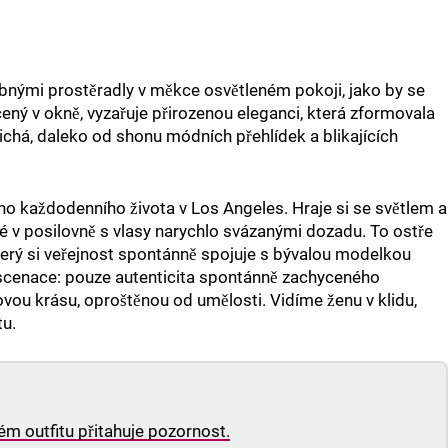
ybnými prostěradly v měkce osvětleném pokoji, jako by se
acený v okně, vyzařuje přirozenou eleganci, která zformovala
tichá, daleko od shonu módních přehlídek a blikajících
jího každodenního života v Los Angeles. Hraje si se světlem a
né v posilovně s vlasy narychlo svázanými dozadu. To ostře
rý si veřejnost spontánně spojuje s bývalou modelkou
inscenace: pouze autenticita spontánně zachyceného
ou krásu, oproštěnou od umělosti. Vidíme ženu v klidu,
tu.
m outfitu přitahuje pozornost.