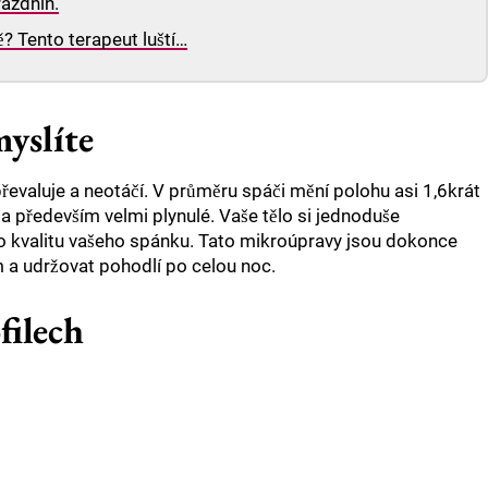
ázdnin.
ě? Tento terapeut luští…
myslíte
evaluje a neotáčí. V průměru spáči mění polohu asi 1,6krát
a především velmi plynulé. Vaše tělo si jednoduše
valo kvalitu vašeho spánku. Tato mikroúpravy jsou dokonce
a udržovat pohodlí po celou noc.
filech