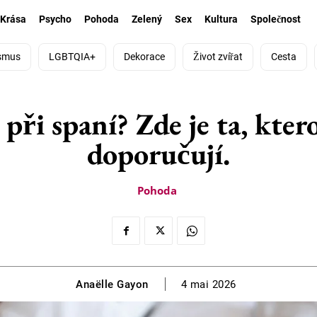
Krása
Psycho
Pohoda
Zelený
Sex
Kultura
Společnost
smus
LGBTQIA+
Dekorace
Život zvířat
Cesta
 při spaní? Zde je ta, kte
doporučují.
Pohoda
Anaëlle Gayon
4 mai 2026