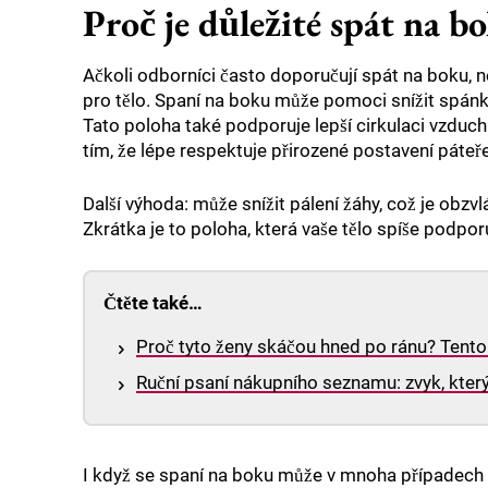
Proč je důležité spát na b
Ačkoli odborníci často doporučují spát na boku, ne
pro tělo. Spaní na boku může pomoci snížit spánk
Tato poloha také podporuje lepší cirkulaci vzduchu
tím, že lépe respektuje přirozené postavení páteře
Další výhoda: může snížit pálení žáhy, což je obzvl
Zkrátka je to poloha, která vaše tělo spíše podpo
Čtěte také…
Proč tyto ženy skáčou hned po ránu? Tento 
Ruční psaní nákupního seznamu: zvyk, kter
I když se spaní na boku může v mnoha případech zd