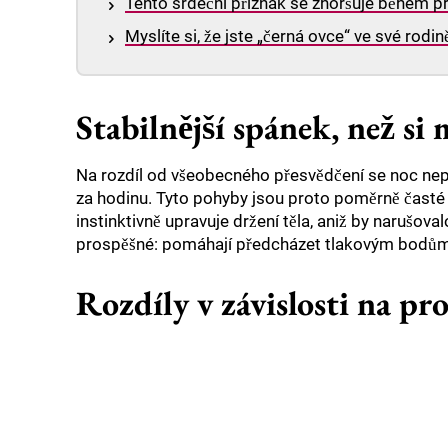
Tento srdeční příznak se zhoršuje během pr
Myslíte si, že jste „černá ovce“ ve své rodin
Stabilnější spánek, než si 
Na rozdíl od všeobecného přesvědčení se noc nepř
za hodinu. Tyto pohyby jsou proto poměrně časté 
instinktivně upravuje držení těla, aniž by narušo
prospěšné: pomáhají předcházet tlakovým bodům 
Rozdíly v závislosti na pro