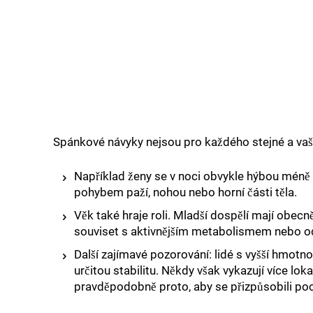
Spánkové návyky nejsou pro každého stejné a vaš
Například ženy se v noci obvykle hýbou méně n
pohybem paží, nohou nebo horní části těla.
Věk také hraje roli. Mladší dospělí mají obe
souviset s aktivnějším metabolismem nebo od
Další zajímavé pozorování: lidé s vyšší hmot
určitou stabilitu. Někdy však vykazují více l
pravděpodobně proto, aby se přizpůsobili po