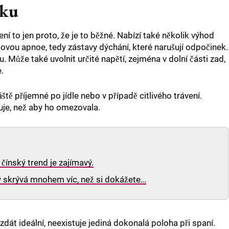
oku
ní to jen proto, že je to běžné. Nabízí také několik výhod
ovou apnoe, tedy zástavy dýchání, které narušují odpočinek.
. Může také uvolnit určité napětí, zejména v dolní části zad,
.
áště příjemné po jídle nebo v případě citlivého trávení.
ruje, než aby ho omezovala.
čínský trend je zajímavý.
ý skrývá mnohem víc, než si dokážete…
át ideální, neexistuje jediná dokonalá poloha při spaní.