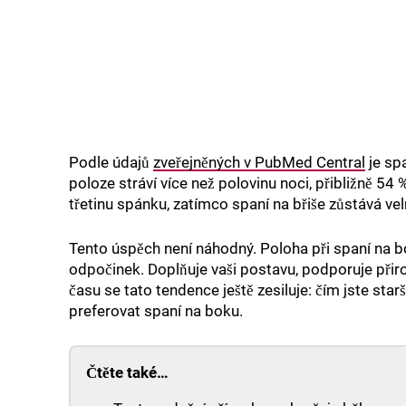
Podle údajů
zveřejněných v PubMed Central
je spa
poloze stráví více než polovinu noci, přibližně 54
třetinu spánku, zatímco spaní na břiše zůstává ve
Tento úspěch není náhodný. Poloha při spaní na bo
odpočinek. Doplňuje vaši postavu, podporuje přir
času se tato tendence ještě zesiluje: čím jste star
preferovat spaní na boku.
Čtěte také…