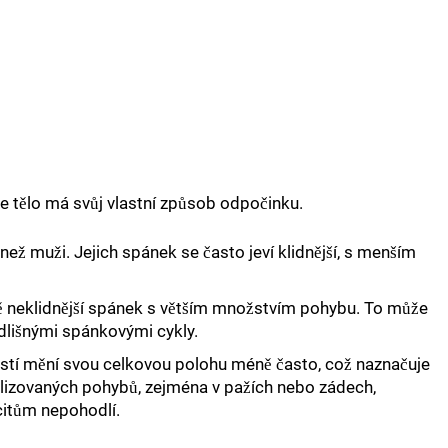
e tělo má svůj vlastní způsob odpočinku.
ež muži. Jejich spánek se často jeví klidnější, s menším
cně neklidnější spánek s větším množstvím pohybu. To může
lišnými spánkovými cykly.
ností mění svou celkovou polohu méně často, což naznačuje
okalizovaných pohybů, zejména v pažích nebo zádech,
citům nepohodlí.