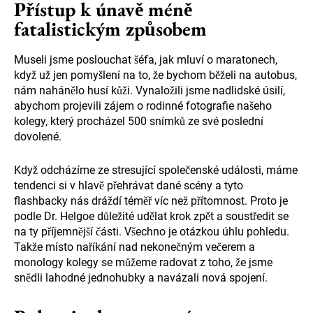
Přístup k únavě méně
fatalistickým způsobem
Museli jsme poslouchat šéfa, jak mluví o maratonech,
když už jen pomyšlení na to, že bychom běželi na autobus,
nám nahánělo husí kůži. Vynaložili jsme nadlidské úsilí,
abychom projevili zájem o rodinné fotografie našeho
kolegy, který procházel 500 snímků ze své poslední
dovolené.
Když odcházíme ze stresující společenské události, máme
tendenci si v hlavě přehrávat dané scény a tyto
flashbacky nás dráždí téměř víc než přítomnost. Proto je
podle Dr. Helgoe důležité udělat krok zpět a soustředit se
na ty příjemnější části. Všechno je otázkou úhlu pohledu.
Takže místo naříkání nad nekonečným večerem a
monology kolegy se můžeme radovat z toho, že jsme
snědli lahodné jednohubky a navázali nová spojení.