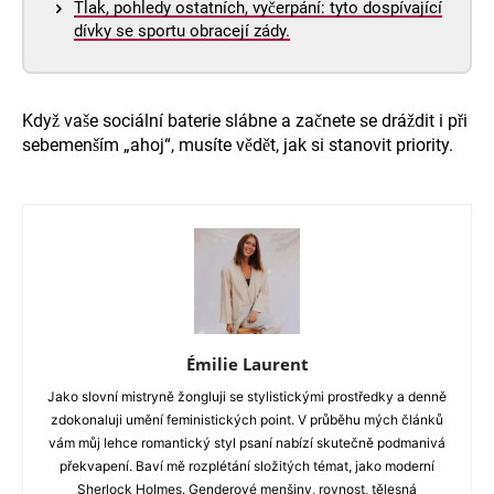
Tlak, pohledy ostatních, vyčerpání: tyto dospívající
dívky se sportu obracejí zády.
Když vaše sociální baterie slábne a začnete se dráždit i při
sebemenším „ahoj“, musíte vědět, jak si stanovit priority.
Émilie Laurent
Jako slovní mistryně žongluji se stylistickými prostředky a denně
zdokonaluji umění feministických point. V průběhu mých článků
vám můj lehce romantický styl psaní nabízí skutečně podmanivá
překvapení. Baví mě rozplétání složitých témat, jako moderní
Sherlock Holmes. Genderové menšiny, rovnost, tělesná