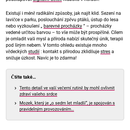
Existují i méně radikální způsoby, jak najít klid. Sezení na
lavičce v parku, poslouchání zpěvu ptáků, ústup do lesa
nebo vyzkoušení „
barevné procházky
“ – procházky
vedené určitou barvou – to vše může být prospěšné. Cílem
je omladit vaši mysl a příroda nabízí skutečný únik, terapii
pod širým nebem. V tomto ohledu existuje mnoho
vědeckých
studií
: kontakt s přírodou zklidňuje
stres
a
snižuje úzkost. Navíc je to zdarma!
Čtěte také…
Tento detail ve vaší večerní rutině by mohl ovlivnit
zdraví vašeho srdce
Mozek, který je „o sedm let mladší“, je spojován s
pravidelným provozováním…