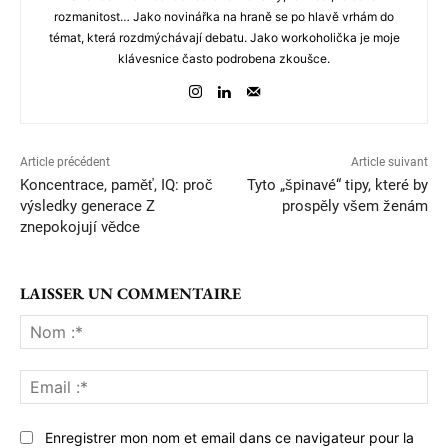
rozmanitost… Jako novinářka na hraně se po hlavě vrhám do
témat, která rozdmýchávají debatu. Jako workoholička je moje
klávesnice často podrobena zkoušce.
Article précédent
Article suivant
Koncentrace, paměť, IQ: proč
Tyto „špinavé“ tipy, které by
výsledky generace Z
prospěly všem ženám
znepokojují vědce
LAISSER UN COMMENTAIRE
No
:*
Ema
:*
Enregistrer mon nom et email dans ce navigateur pour la