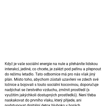
Když je vaše sociální energie na nule a přeháníte lidskou
interakcí, jediné, co chcete, je zalézt pod peřinu a přepnout
do režimu letadlo. Tato odbornice má pro nás však jiný
plán. Místo toho, abychom zůstali uzavřeni ve zdech své
ložnice a bojovali s touto sociální kocovinou, doporučuje
nadýchat se čerstvého vzduchu, změnit prostředí (s
využitím jakýchkoli dostupných prostředků). Není třeba
naskakovat do prvního vlaku, který přijede, ani
podstupovat
digitální detox
hluboko v horách.