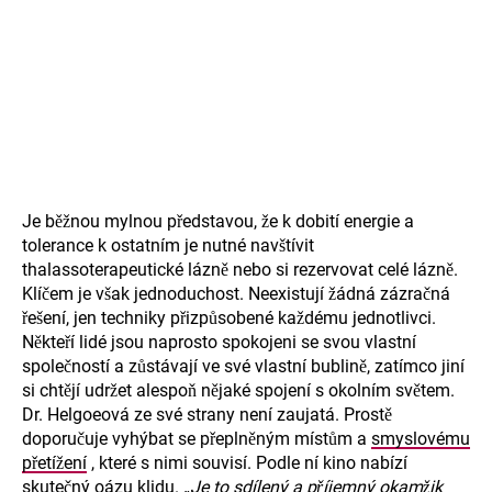
Je běžnou mylnou představou, že k dobití energie a
tolerance k ostatním je nutné navštívit
thalassoterapeutické lázně nebo si rezervovat celé lázně.
Klíčem je však jednoduchost. Neexistují žádná zázračná
řešení, jen techniky přizpůsobené každému jednotlivci.
Někteří lidé jsou naprosto spokojeni se svou vlastní
společností a zůstávají ve své vlastní bublině, zatímco jiní
si chtějí udržet alespoň nějaké spojení s okolním světem.
Dr. Helgoeová ze své strany není zaujatá. Prostě
doporučuje vyhýbat se přeplněným místům a
smyslovému
přetížení
, které s nimi souvisí. Podle ní kino nabízí
skutečný oázu klidu.
„Je to sdílený a příjemný okamžik