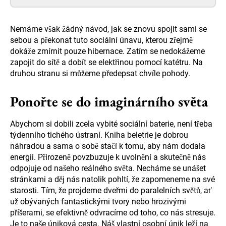
Nemáme však žádný návod, jak se znovu spojit sami se
sebou a překonat tuto sociální únavu, kterou zřejmě
dokáže zmírnit pouze hibernace. Zatím se nedokážeme
zapojit do sítě a dobít se elektřinou pomocí katétru. Na
druhou stranu si můžeme předepsat chvíle pohody.
Ponořte se do imaginárního světa
Abychom si dobili zcela vybité sociální baterie, není třeba
týdenního tichého ústraní. Kniha beletrie je dobrou
náhradou a sama o sobě stačí k tomu, aby nám dodala
energii. Přirozeně povzbuzuje k uvolnění a skutečně nás
odpojuje od našeho reálného světa. Necháme se unášet
stránkami a děj nás natolik pohltí, že zapomeneme na své
starosti. Tím, že projdeme dveřmi do paralelních světů, ať
už obývaných fantastickými tvory nebo hrozivými
příšerami, se efektivně odvracíme od toho, co nás stresuje.
Je to naše úniková cesta. Náš vlastní osobní únik leží na