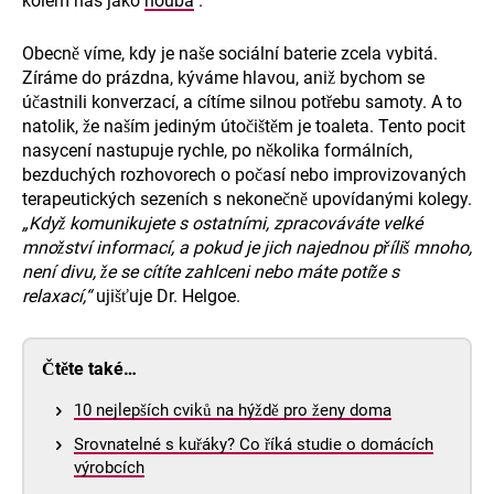
kolem nás jako
houba
.
Obecně víme, kdy je naše sociální baterie zcela vybitá.
Zíráme do prázdna, kýváme hlavou, aniž bychom se
účastnili konverzací, a cítíme silnou potřebu samoty. A to
natolik, že naším jediným útočištěm je toaleta. Tento pocit
nasycení nastupuje rychle, po několika formálních,
bezduchých rozhovorech o počasí nebo improvizovaných
terapeutických sezeních s nekonečně upovídanými kolegy.
„Když komunikujete s ostatními, zpracováváte velké
množství informací, a pokud je jich najednou příliš mnoho,
není divu, že se cítíte zahlceni nebo máte potíže s
relaxací,“
ujišťuje Dr. Helgoe.
Čtěte také…
10 nejlepších cviků na hýždě pro ženy doma
Srovnatelné s kuřáky? Co říká studie o domácích
výrobcích