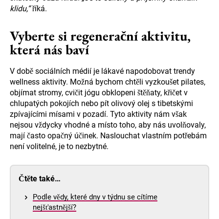
klidu,“
říká.
Vyberte si regenerační aktivitu,
která nás baví
V době sociálních médií je lákavé napodobovat trendy
wellness aktivity. Možná bychom chtěli vyzkoušet pilates,
objímat stromy, cvičit jógu obklopeni štěňaty, křičet v
chlupatých pokojích nebo pít olivový olej s tibetskými
zpívajícími mísami v pozadí. Tyto aktivity nám však
nejsou vždycky vhodné a místo toho, aby nás uvolňovaly,
mají často opačný účinek. Naslouchat vlastním potřebám
není volitelné, je to nezbytné.
Čtěte také…
Podle vědy, které dny v týdnu se cítíme
nejšťastnější?