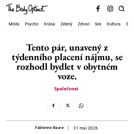
Móda
Psycho
Krása
Zelený
Zdraví
Sex
Kultura
Spo
Tento pár, unavený z
týdenního placení nájmu, se
rozhodl bydlet v obytném
voze.
Společnost
Fabienne Baure
31 mai 2026