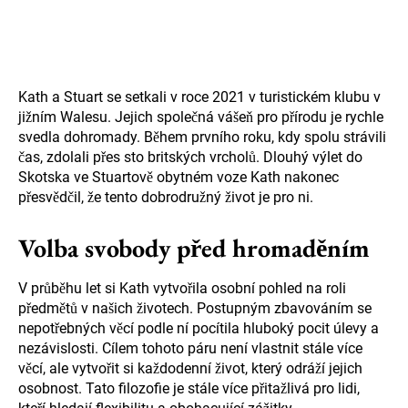
Kath a Stuart se setkali v roce 2021 v turistickém klubu v
jižním Walesu. Jejich společná vášeň pro přírodu je rychle
svedla dohromady. Během prvního roku, kdy spolu strávili
čas, zdolali přes sto britských vrcholů. Dlouhý výlet do
Skotska ve Stuartově obytném voze Kath nakonec
přesvědčil, že tento dobrodružný život je pro ni.
Volba svobody před hromaděním
V průběhu let si Kath vytvořila osobní pohled na roli
předmětů v našich životech. Postupným zbavováním se
nepotřebných věcí podle ní pocítila hluboký pocit úlevy a
nezávislosti. Cílem tohoto páru není vlastnit stále více
věcí, ale vytvořit si každodenní život, který odráží jejich
osobnost. Tato filozofie je stále více přitažlivá pro lidi,