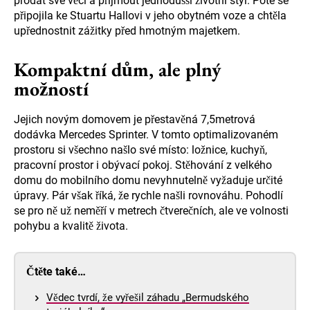
prodat své věci a přijmout jednodušší životní styl. Poté se
připojila ke Stuartu Hallovi v jeho obytném voze a chtěla
upřednostnit zážitky před hmotným majetkem.
Kompaktní dům, ale plný
možností
Jejich novým domovem je přestavěná 7,5metrová
dodávka Mercedes Sprinter. V tomto optimalizovaném
prostoru si všechno našlo své místo: ložnice, kuchyň,
pracovní prostor i obývací pokoj. Stěhování z velkého
domu do mobilního domu nevyhnutelně vyžaduje určité
úpravy. Pár však říká, že rychle našli rovnováhu. Pohodlí
se pro ně už neměří v metrech čtverečních, ale ve volnosti
pohybu a kvalitě života.
Čtěte také…
Vědec tvrdí, že vyřešil záhadu „Bermudského