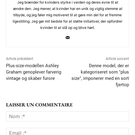
Jeg brænder for kvinders styrke i verden og deres evne til at
ændre den. Jeg mener, at kvinder har en unik og vigtig stemme at
tilbyde, og jeg føler mig motiveret til at gøre min del for at fremme
ligestilling. Jeg gør mit bedste for at støtte initiativer, der opfordrer
kvinder til at stå op og blive hørt.
Article précédent
Article suivant
Plus-size-modellen Ashley
Denne model, der er
Graham genoplever farverig
kategoriseret som "plus
vintage og skaber furore
size", imponerer med en sort
fjertop
LAISSER UN COMMENTAIRE
No
:*
Ema