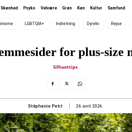
Skønhed
Psyko
Velvære
Grøn
Køn
Kultur
Samfund
inisme
LGBTQIA+
Indretning
Dyreliv
Rejse
jemmesider for plus-size 
Silhuettips
Stéphanie Petit
26 avril 2026