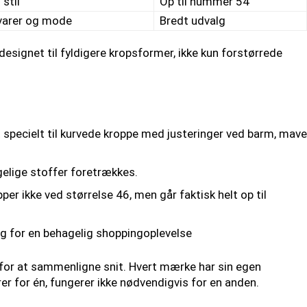
stil
Op til nummer 54
varer og mode
Bredt udvalg
j designet til fyldigere kropsformer, ikke kun forstørrede
specielt til kurvede kroppe med justeringer ved barm, mave
elige stoffer foretrækkes.
r ikke ved størrelse 46, men går faktisk helt op til
ig for en behagelig shoppingoplevelse
 for at sammenligne snit. Hvert mærke har sin egen
er for én, fungerer ikke nødvendigvis for en anden.