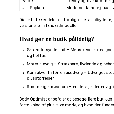
Paprika
Trendy og overkommelig 
Ulla Popken
Moderne dametøj, basis
Disse butikker deler en forpligtelse: at tilbyde tø
versioner af standardmodeller.
Hvad gør en butik pålidelig?
Skræddersyede snit – Mønstrene er designet 
og hofter.
Materialevalg – Strækbare, flydende og behag
Konsekvent størrelsesudvalg – Udvalget stoppe
plusstørrelser
Rummelige prøverum – en detalje, der er vigt
Body Optimist anbefaler at besøge flere butikker
fortolkning af plus-size mode, og hvad der funger