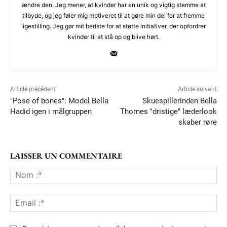
ændre den. Jeg mener, at kvinder har en unik og vigtig stemme at
tilbyde, og jeg føler mig motiveret til at gøre min del for at fremme
ligestilling. Jeg gør mit bedste for at støtte initiativer, der opfordrer
kvinder til at stå op og blive hørt.
Article précédent
Article suivant
"Pose of bones": Model Bella
Skuespillerinden Bella
Hadid igen i målgruppen
Thornes "dristige" læderlook
skaber røre
LAISSER UN COMMENTAIRE
No
:*
Ema
:*