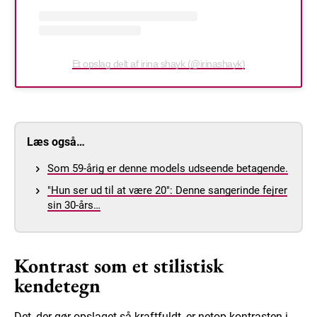
Et opslag delt af irina shayk (@irinashayk)
Læs også…
Som 59-årig er denne models udseende betagende.
"Hun ser ud til at være 20": Denne sangerinde fejrer
sin 30-års…
Kontrast som et stilistisk
kendetegn
Det, der gør opslaget så kraftfuldt, er netop kontrasten i