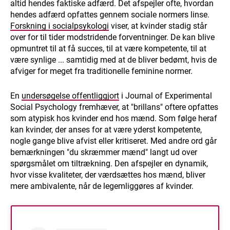
altid hendes faktiske adfærd. Det afspejler ofte, hvordan
hendes adfærd opfattes gennem sociale normers linse.
Forskning i socialpsykologi
viser, at kvinder stadig står
over for til tider modstridende forventninger. De kan blive
opmuntret til at få succes, til at være kompetente, til at
være synlige ... samtidig med at de bliver bedømt, hvis de
afviger for meget fra traditionelle feminine normer.
En
undersøgelse offentliggjort
i Journal of Experimental
Social Psychology fremhæver, at "brillans" oftere opfattes
som atypisk hos kvinder end hos mænd. Som følge heraf
kan kvinder, der anses for at være yderst kompetente,
nogle gange blive afvist eller kritiseret. Med andre ord går
bemærkningen "du skræmmer mænd" langt ud over
spørgsmålet om tiltrækning. Den afspejler en dynamik,
hvor visse kvaliteter, der værdsættes hos mænd, bliver
mere ambivalente, når de legemliggøres af kvinder.