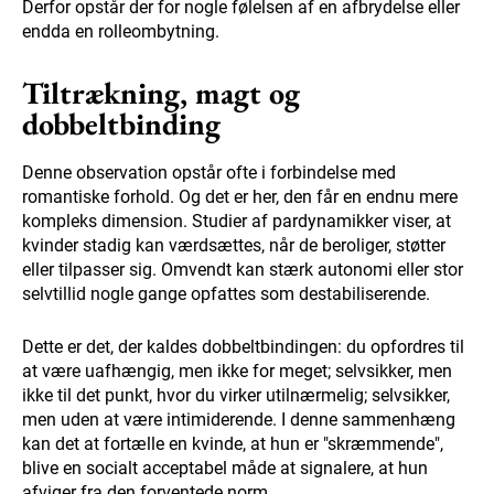
Derfor opstår der for nogle følelsen af en afbrydelse eller
endda en rolleombytning.
Tiltrækning, magt og
dobbeltbinding
Denne observation opstår ofte i forbindelse med
romantiske forhold. Og det er her, den får en endnu mere
kompleks dimension. Studier af pardynamikker viser, at
kvinder stadig kan værdsættes, når de beroliger, støtter
eller tilpasser sig. Omvendt kan stærk autonomi eller stor
selvtillid nogle gange opfattes som destabiliserende.
Dette er det, der kaldes dobbeltbindingen: du opfordres til
at være uafhængig, men ikke for meget; selvsikker, men
ikke til det punkt, hvor du virker utilnærmelig; selvsikker,
men uden at være intimiderende. I denne sammenhæng
kan det at fortælle en kvinde, at hun er "skræmmende",
blive en socialt acceptabel måde at signalere, at hun
afviger fra den forventede norm.