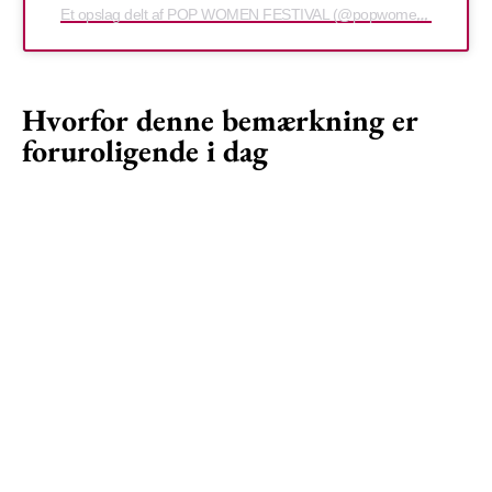
Et opslag delt af POP WOMEN FESTIVAL (@popwomenfestival)
Hvorfor denne bemærkning er
foruroligende i dag