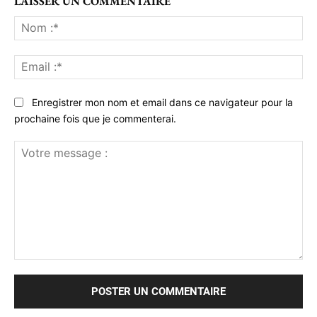
LAISSER UN COMMENTAIRE
No
:*
Ema
:*
Enregistrer mon nom et email dans ce navigateur pour la
prochaine fois que je commenterai.
Votre
message
: