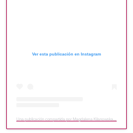
Ver esta publicación en Instagram
Una publicación compartida por Magdalena Kilanowska | PAZNOKCIE • SZKOLENIA • TORUŃ (@butterfly_mkilanowska_educator)