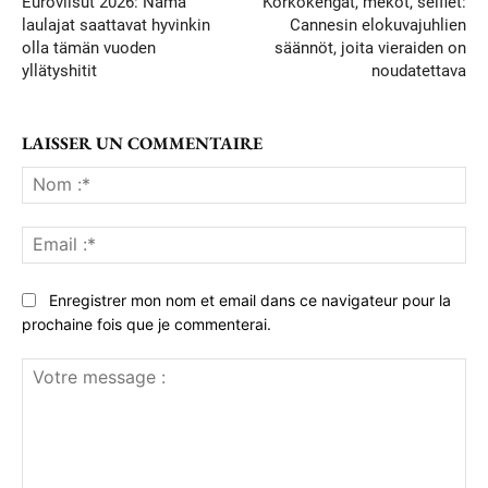
Euroviisut 2026: Nämä
Korkokengät, mekot, selfiet:
laulajat saattavat hyvinkin
Cannesin elokuvajuhlien
olla tämän vuoden
säännöt, joita vieraiden on
yllätyshitit
noudatettava
LAISSER UN COMMENTAIRE
No
:*
Ema
:*
Enregistrer mon nom et email dans ce navigateur pour la
prochaine fois que je commenterai.