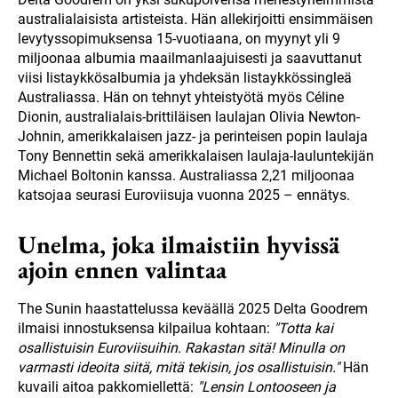
australialaisista artisteista. Hän allekirjoitti ensimmäisen
levytyssopimuksensa 15-vuotiaana, on myynyt yli 9
miljoonaa albumia maailmanlaajuisesti ja saavuttanut
viisi listaykkösalbumia ja yhdeksän listaykkössingleä
Australiassa. Hän on tehnyt yhteistyötä myös Céline
Dionin, australialais-brittiläisen laulajan Olivia Newton-
Johnin, amerikkalaisen jazz- ja perinteisen popin laulaja
Tony Bennettin sekä amerikkalaisen laulaja-lauluntekijän
Michael Boltonin kanssa. Australiassa 2,21 miljoonaa
katsojaa seurasi Euroviisuja vuonna 2025 – ennätys.
Unelma, joka ilmaistiin hyvissä
ajoin ennen valintaa
The Sunin haastattelussa keväällä 2025 Delta Goodrem
ilmaisi innostuksensa kilpailua kohtaan:
"Totta kai
osallistuisin Euroviisuihin. Rakastan sitä! Minulla on
varmasti ideoita siitä, mitä tekisin, jos osallistuisin."
Hän
kuvaili aitoa pakkomiellettä:
"Lensin Lontooseen ja