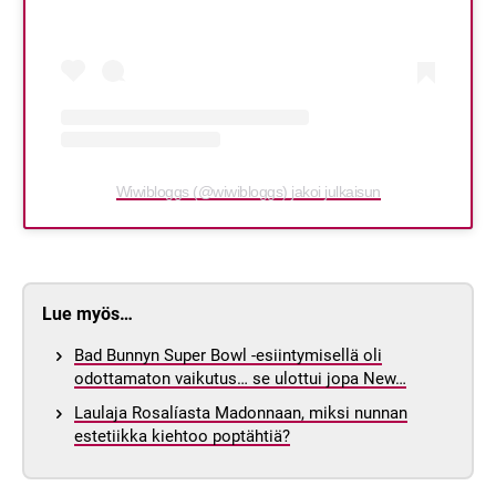
Wiwibloggs (@wiwibloggs) jakoi julkaisun
Lue myös…
Bad Bunnyn Super Bowl -esiintymisellä oli
odottamaton vaikutus… se ulottui jopa New…
Laulaja Rosalíasta Madonnaan, miksi nunnan
estetiikka kiehtoo poptähtiä?