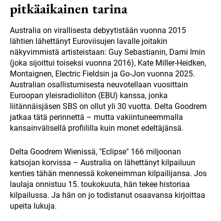
pitkäaikainen tarina
Australia on virallisesta debyytistään vuonna 2015
lähtien lähettänyt Euroviisujen lavalle joitakin
näkyvimmistä artisteistaan: Guy Sebastianin, Dami Imin
(joka sijoittui toiseksi vuonna 2016), Kate Miller-Heidken,
Montaignen, Electric Fieldsin ja Go-Jon vuonna 2025.
Australian osallistumisesta neuvotellaan vuosittain
Euroopan yleisradioliiton (EBU) kanssa, jonka
liitännäisjäsen SBS on ollut yli 30 vuotta. Delta Goodrem
jatkaa tätä perinnettä – mutta vakiintuneemmalla
kansainvälisellä profiililla kuin monet edeltäjänsä.
Delta Goodrem Wienissä, "Eclipse" 166 miljoonan
katsojan korvissa – Australia on lähettänyt kilpailuun
kenties tähän mennessä kokeneimman kilpailijansa. Jos
laulaja onnistuu 15. toukokuuta, hän tekee historiaa
kilpailussa. Ja hän on jo todistanut osaavansa kirjoittaa
upeita lukuja.