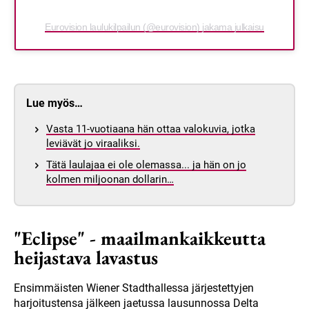
Eurovision laulukilpailun (@eurovision) jakama julkaisu
Lue myös…
Vasta 11-vuotiaana hän ottaa valokuvia, jotka
leviävät jo viraaliksi.
Tätä laulajaa ei ole olemassa... ja hän on jo
kolmen miljoonan dollarin…
"Eclipse" - maailmankaikkeutta
heijastava lavastus
Ensimmäisten Wiener Stadthallessa järjestettyjen
harjoitustensa jälkeen jaetussa lausunnossa Delta