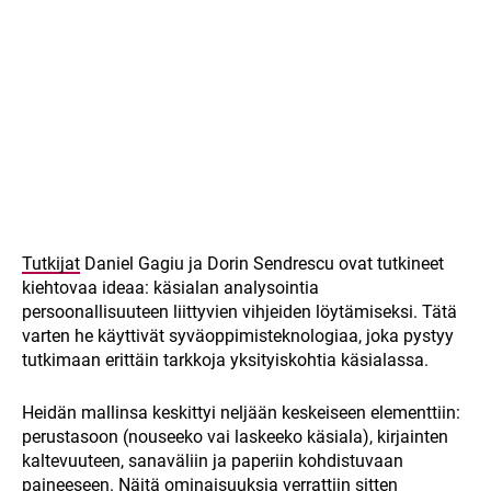
Tutkijat
Daniel Gagiu ja Dorin Sendrescu ovat tutkineet
kiehtovaa ideaa: käsialan analysointia
persoonallisuuteen liittyvien vihjeiden löytämiseksi. Tätä
varten he käyttivät syväoppimisteknologiaa, joka pystyy
tutkimaan erittäin tarkkoja yksityiskohtia käsialassa.
Heidän mallinsa keskittyi neljään keskeiseen elementtiin:
perustasoon (nouseeko vai laskeeko käsiala), kirjainten
kaltevuuteen, sanaväliin ja paperiin kohdistuvaan
paineeseen. Näitä ominaisuuksia verrattiin sitten