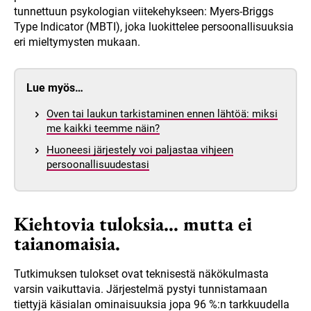
tunnettuun psykologian viitekehykseen: Myers-Briggs
Type Indicator (MBTI), joka luokittelee persoonallisuuksia
eri mieltymysten mukaan.
Lue myös…
Oven tai laukun tarkistaminen ennen lähtöä: miksi
me kaikki teemme näin?
Huoneesi järjestely voi paljastaa vihjeen
persoonallisuudestasi
Kiehtovia tuloksia… mutta ei
taianomaisia.
Tutkimuksen tulokset ovat teknisestä näkökulmasta
varsin vaikuttavia. Järjestelmä pystyi tunnistamaan
tiettyjä käsialan ominaisuuksia jopa 96 %:n tarkkuudella