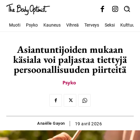
Muoti
Psyko
Kauneus
Vihreä
Terveys
Seksi
Kulttuuri
Asiantuntijoiden mukaan
käsiala voi paljastaa tiettyjä
persoonallisuuden piirteitä
Psyko
Anaëlle Gayon
19 avril 2026