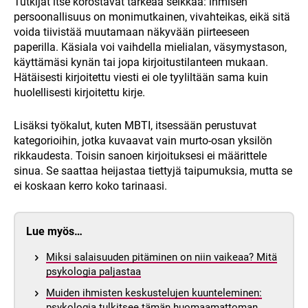
Tutkijat itse korostavat tärkeää seikkaa: ihmisen
persoonallisuus on monimutkainen, vivahteikas, eikä sitä
voida tiivistää muutamaan näkyvään piirteeseen
paperilla. Käsiala voi vaihdella mielialan, väsymystason,
käyttämäsi kynän tai jopa kirjoitustilanteen mukaan.
Hätäisesti kirjoitettu viesti ei ole tyyliltään sama kuin
huolellisesti kirjoitettu kirje.
Lisäksi työkalut, kuten MBTI, itsessään perustuvat
kategorioihin, jotka kuvaavat vain murto-osan yksilön
rikkaudesta. Toisin sanoen kirjoituksesi ei määrittele
sinua. Se saattaa heijastaa tiettyjä taipumuksia, mutta se
ei koskaan kerro koko tarinaasi.
Lue myös…
Miksi salaisuuden pitäminen on niin vaikeaa? Mitä
psykologia paljastaa
Muiden ihmisten keskustelujen kuunteleminen:
psykologia tulkitsee tämän huomaamattoman