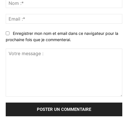
No
:*
Ema
:*
Enregistrer mon nom et email dans ce navigateur pour la
prochaine fois que je commenterai.
Votre
message
: