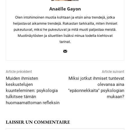
Anaëlle Gayon
Olen intohimoinen muotia kohtaan ja etsin aina trendejä, jotka
heijastavat aikamme trendejä. Rakastan tarkkailla, miten ihmiset
pukeutuvat, miksi he pukeutuvat ja mitä muoti paljastaa meistä.
Muotinäytösten ja siluettien lisäksi minua todella kiehtovat
tarinat.
Article précédent
Article suivant
Muiden ihmisten
Miksi jotkut ihmiset tuntevat
keskustelujen
olevansa aina
kuunteleminen: psykologia
"epäonnekkaita" psykologian
tulkitsee tämän
mukaan?
huomaamattoman refleksin
LAISSER UN COMMENTAIRE