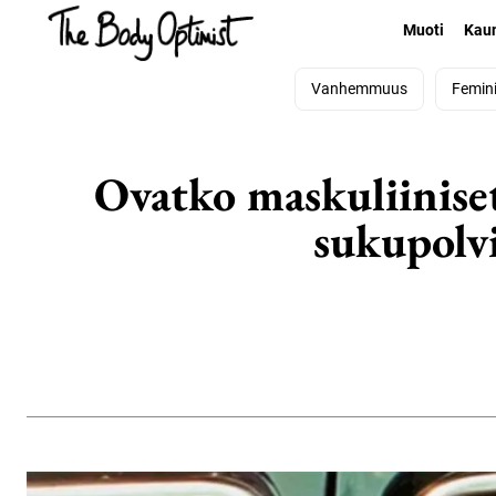
Muoti
Kau
Vanhemmuus
Femin
Ovatko maskuliinise
sukupolvi