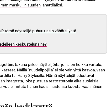
män maskuliinisuuden
lähettiläiksi.
": tämä näyttelijä puhuu usein vähätellystä
 edelleen keskustelunaihe?
tiin, takana piilee näyttelijöitä, joilla on hoikka vartalo,
katseet. Näillä "nuudelipojilla" ei ole vain yhtä kasvoa, vaan
dilla tai Harry Stylesilla. Nämä näyttelijät edustavat
kän
imagosta, joka pursuaa testosteronia eikä suolaisia
n arvoa ei mitata hänen hauislihastensa koosta, vaan hänen
män herkkyyttä