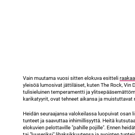
Vain muutama vuosi sitten elokuva esitteli
raakaa
yleisöä lumosivat jättiläiset, kuten The Rock, Vin 
tulisieluinen temperamentti ja ylitsepääsemättöm
karikatyyrit, ovat tehneet aikansa ja muistuttavat 
Heidän seuraajansa valokeilassa luopuivat osan
tunteet ja saavuttaa inhimillisyyttä. Heitä kutsut
elokuvien pelottaville "pahille pojille". Ennen hei
tai "luuseriksi" lihaksikkuutensa ja avointen tunt