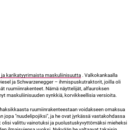
 ja karikatyyrimaista maskuliinisuutta
. Valkokankaalla
Diesel ja Schwarzenegger – ihmispuskutraktorit, joilla oli
ät ruumiinrakenteet. Nämä näyttelijät, alfauroksen
nyt maskuliinisuuden synkkiä, korvikkeellisia versioita.
 lihaksikkaasta ruumiinrakenteestaan voidakseen omaksua
aan jopa "nuudelipojiksi", ja he ovat jyrkässä vastakohdassa
dät olisi valittu vainotuksi ja puolustuskyvyttömäksi mieheksi
eiden ilmaisujensa vuoksi. Nykyään he valtaavat takaisin