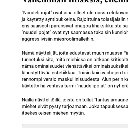
"Nuudelipojat" ovat aina olleet olemassa elokuvama
ja käytetty syntipukkeina. Rajoittuina toissijaisii
ensisijaisesti paransivat imagoa lihaksikkaista 
"nuudelipojat" ovat nyt saamassa takaisin kunnioi
aggressiivisiin miesroolimalleihin.
Nämä näyttelijät, joita edustavat muun muassa Fin
tunnetuksi sitä, mitä miehissä on pitkään kritisoi
nämä ominaisuudet viehättäviksi ominaisuuksik
lähestyttävää estetiikkaa. Toisin kuin vanhojen toi
rennompi versio maskuliinisuudesta. Alun peri
käytetty halventava termi "nuudelipojat" on nyt er
Näillä näyttelijöillä, joista on tullut "fantasiamag
miehet eivät pysty tarjoamaan. Joka tapauksessa
itsekeskeisen miehen myytin.