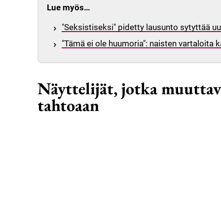
Lue myös…
"Seksistiseksi" pidetty lausunto sytyttää 
"Tämä ei ole huumoria": naisten vartaloita kä
Näyttelijät, jotka muuttav
tahtoaan