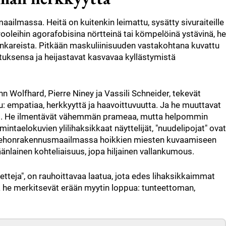
ailmassa. Heitä on kuitenkin leimattu, sysätty sivuraiteille
n rooleihin agorafobisina nörtteinä tai kömpelöinä ystävinä, he
sankareista. Pitkään maskuliinisuuden vastakohtana kuvattu
tuksensa ja heijastavat kasvavaa kyllästymistä
n Wolfhard, Pierre Niney ja Vassili Schneider, tekevät
tu: empatiaa, herkkyyttä ja haavoittuvuutta. Ja he muuttavat
si. He ilmentävät vähemmän prameaa, mutta helpommin
mintaelokuvien ylilihaksikkaat näyttelijät, "nuudelipojat" ovat
n kehonrakennusmaailmassa hoikkien miesten kuvaamiseen
äänlainen kohteliaisuus, jopa hiljainen vallankumous.
neetteja", on rauhoittavaa laatua, jota edes lihaksikkaimmat
 he merkitsevät erään myytin loppua: tunteettoman,