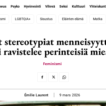
neus
Psyko
Hyvinvointi
Vihreä
Seksi
Kulttuuri
Yhteiskun
ismi
LGBTQIA+
Sisustus
Eläinten elämä
Matka
t stereotypiat menneisyyt
 ravistelee perinteisiä mi
Feminismi
Émilie Laurent
9 mars 2026