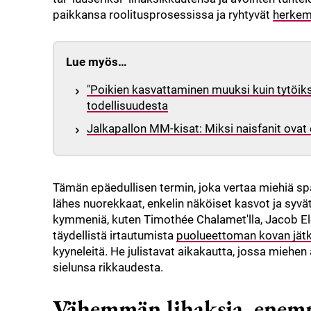
paikkansa roolitusprosessissa ja ryhtyvät
herkem
Lue myös…
"Poikien kasvattaminen muuksi kuin tytöiksi
todellisuudesta
Jalkapallon MM-kisat: Miksi naisfanit ovat
Tämän epäedullisen termin, joka vertaa miehiä spaget
lähes nuorekkaat, enkelin näköiset kasvot ja syvät 
kymmeniä, kuten Timothée Chalamet'lla, Jacob Elor
täydellistä irtautumista
puolueettoman kovan jät
kyyneleitä. He julistavat aikakautta, jossa miehe
sielunsa rikkaudesta.
Vähemmän lihaksia, enem