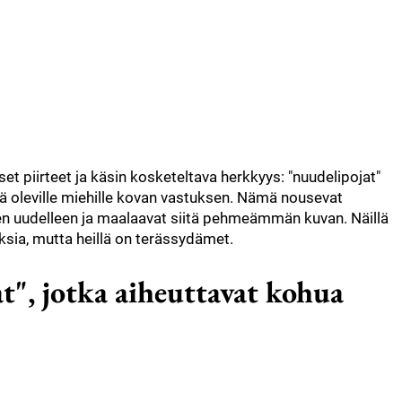
t piirteet ja käsin kosketeltava herkkyys: "nuudelipojat"
nä oleville miehille kovan vastuksen. Nämä nousevat
n uudelleen ja maalaavat siitä pehmeämmän kuvan. Näillä
ihaksia, mutta heillä on terässydämet.
t", jotka aiheuttavat kohua