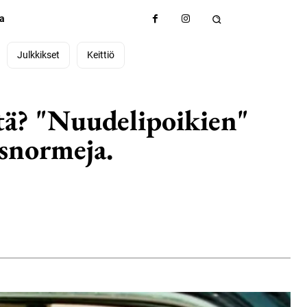
ta
Julkkikset
Keittiö
tä? "Nuudelipoikien"
esnormeja.