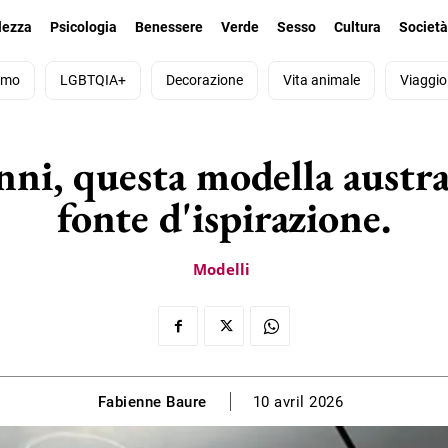
lezza
Psicologia
Benessere
Verde
Sesso
Cultura
Societ
smo
LGBTQIA+
Decorazione
Vita animale
Viaggio
anni, questa modella austr
fonte d'ispirazione.
Modelli
Fabienne Baure
10 avril 2026