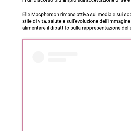
in un discorso più ampio sull'accettazione di sé e s
Elle Macpherson rimane attiva sui media e sui soc
stile di vita, salute e sull'evoluzione dell'immagi
alimentare il dibattito sulla rappresentazione dell