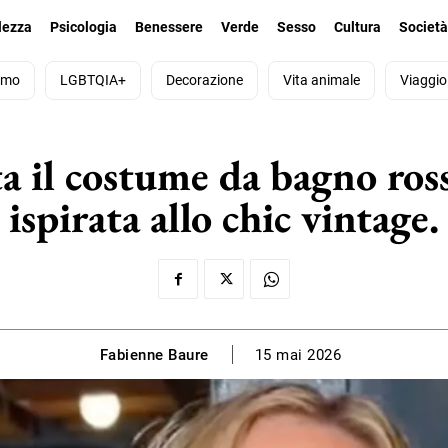
lezza
Psicologia
Benessere
Verde
Sesso
Cultura
Societ
smo
LGBTQIA+
Decorazione
Vita animale
Viaggio
a il costume da bagno ros
ispirata allo chic vintage.
Fabienne Baure
15 mai 2026