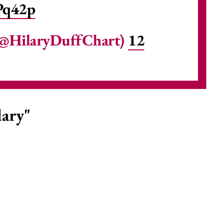
Pq42p
(@HilaryDuffChart)
12
lary"