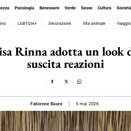
lezza
Psicologia
Benessere
Verde
Sesso
Cultura
Societ
smo
LGBTQIA+
Decorazione
Vita animale
Viaggio
isa Rinna adotta un look d
suscita reazioni
Fabienne Baure
5 mai 2026