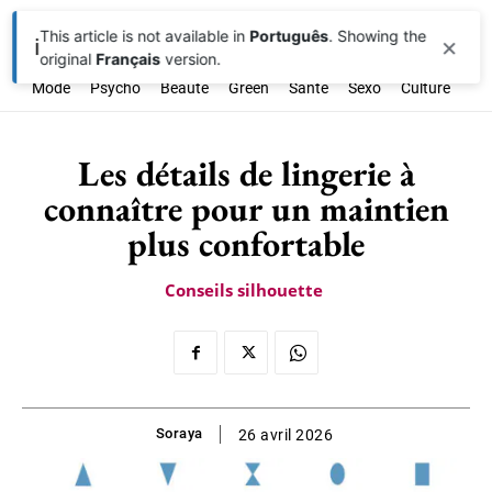
This article is not available in
Português
. Showing the
×
ℹ️
original
Français
version.
Mode
Psycho
Beauté
Green
Santé
Sexo
Culture
Soc
Les détails de lingerie à
connaître pour un maintien
plus confortable
Conseils silhouette
Soraya
26 avril 2026