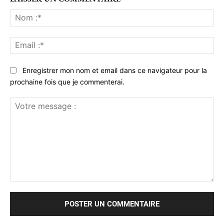
No
:*
Ema
:*
Enregistrer mon nom et email dans ce navigateur pour la
prochaine fois que je commenterai.
Votre
message
: