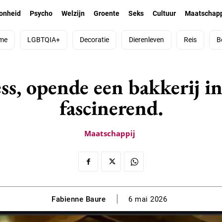
onheid
Psycho
Welzijn
Groente
Seks
Cultuur
Maatschapp
me
LGBTQIA+
Decoratie
Dierenleven
Reis
B
s, opende een bakkerij in
fascinerend.
Maatschappij
Fabienne Baure
6 mai 2026