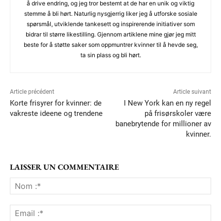
å drive endring, og jeg tror bestemt at de har en unik og viktig
stemme å bli hørt. Naturlig nysgjerrig liker jeg å utforske sosiale
spørsmål, utviklende tankesett og inspirerende initiativer som
bidrar til større likestilling. Gjennom artiklene mine gjør jeg mitt
beste for å støtte saker som oppmuntrer kvinner til å hevde seg,
ta sin plass og bli hørt.
Article précédent
Article suivant
Korte frisyrer for kvinner: de
I New York kan en ny regel
vakreste ideene og trendene
på frisørskoler være
banebrytende for millioner av
kvinner.
LAISSER UN COMMENTAIRE
No
:*
Ema
:*