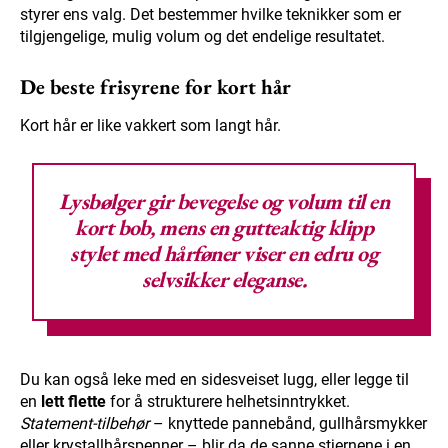
styrer ens valg. Det bestemmer hvilke teknikker som er
tilgjengelige, mulig volum og det endelige resultatet.
De beste frisyrene for kort hår
Kort hår er like vakkert som langt hår.
Lysbølger
gir bevegelse og volum til en
kort bob, mens en gutteaktig klipp
stylet med hårføner viser en edru og
selvsikker eleganse.
Du kan også leke med en sidesveiset lugg, eller legge til
en
lett flette
for å strukturere helhetsinntrykket.
Statement-tilbehør
– knyttede pannebånd, gullhårsmykker
eller krystallhårspenner – blir da de sanne stjernene i en