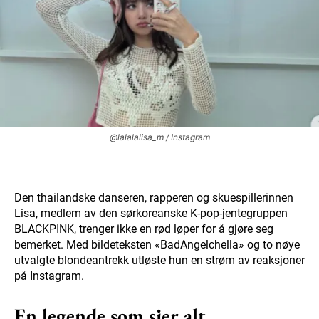
@lalalalisa_m / Instagram
Den thailandske danseren, rapperen og skuespillerinnen
Lisa, medlem av den sørkoreanske K-pop-jentegruppen
BLACKPINK, trenger ikke en rød løper for å gjøre seg
bemerket. Med bildeteksten «BadAngelchella» og to nøye
utvalgte blondeantrekk utløste hun en strøm av reaksjoner
på Instagram.
En legende som sier alt