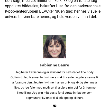
Kort sagt, med 2,8 millioner likerklikk og en fullstendig
oppdiktet bildetekst, bekrefter Lisa fra den sørkoreanske
K-pop-jentegruppen BLACKPINK én ting: hennes visuelle
univers tilhører bare henne, og hele verden vil inn i det.
Fabienne Baure
Jeg heter Fabienne og er skribent for nettstedet The Body
Optimist. Jeg brenner for kvinners makt i verden og deres evne til
å forandre den. Jeg tror kvinner har en unik og viktig stemme å
tilby, og jeg føler meg motivert til å gjøre min del for å fremme
likestilling. Jeg gjør mitt beste for å støtte initiativer som
oppmuntrer kvinner til å stå opp og bli hørt.