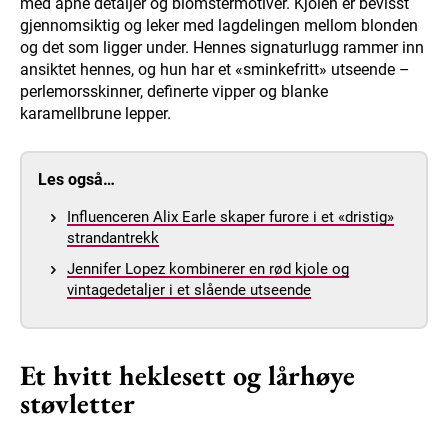
med åpne detaljer og blomstermotiver. Kjolen er bevisst
gjennomsiktig og leker med lagdelingen mellom blonden
og det som ligger under. Hennes signaturlugg rammer inn
ansiktet hennes, og hun har et «sminkefritt» utseende –
perlemorsskinner, definerte vipper og blanke
karamellbrune lepper.
Les også…
Influenceren Alix Earle skaper furore i et «dristig»
strandantrekk
Jennifer Lopez kombinerer en rød kjole og
vintagedetaljer i et slående utseende
Et hvitt heklesett og lårhøye
støvletter