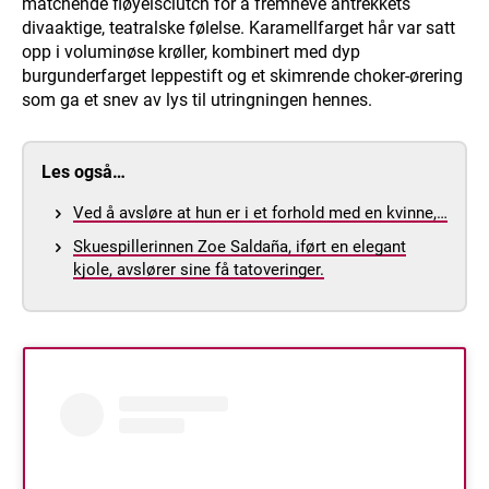
matchende fløyelsclutch for å fremheve antrekkets
divaaktige, teatralske følelse. Karamellfarget hår var satt
opp i voluminøse krøller, kombinert med dyp
burgunderfarget leppestift og et skimrende choker-ørering
som ga et snev av lys til utringningen hennes.
Les også…
Ved å avsløre at hun er i et forhold med en kvinne,…
Skuespillerinnen Zoe Saldaña, iført en elegant
kjole, avslører sine få tatoveringer.