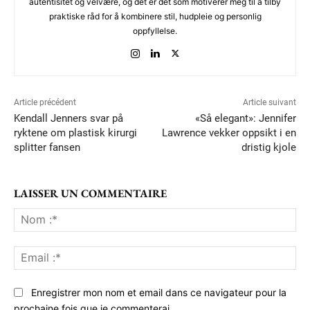
autentisitet og velvære, og det er det som motiverer meg til å tilby
praktiske råd for å kombinere stil, hudpleie og personlig
oppfyllelse.
Article précédent
Article suivant
Kendall Jenners svar på
«Så elegant»: Jennifer
ryktene om plastisk kirurgi
Lawrence vekker oppsikt i en
splitter fansen
dristig kjole
LAISSER UN COMMENTAIRE
No
:*
Ema
:*
Enregistrer mon nom et email dans ce navigateur pour la
prochaine fois que je commenterai.