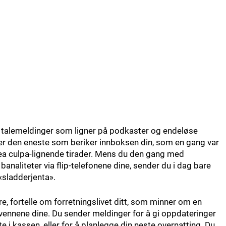
 talemeldinger som ligner på podkaster og endeløse
 er den eneste som beriker innboksen din, som en gang var
 mea culpa-lignende tirader. Mens du den gang med
naliteter via flip-telefonene dine, sender du i dag bare
«sladderjenta».
re, fortelle om forretningslivet ditt, som minner om en
ennene dine. Du sender meldinger for å gi oppdateringer
kassen, eller for å planlegge din neste overnatting. Du