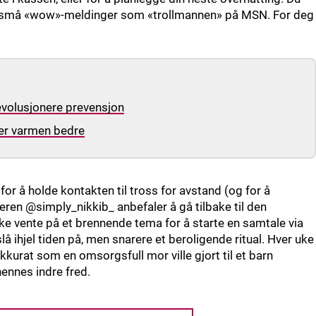
ane små «wow»-meldinger som «trollmannen» på MSN. For deg
evolusjonere prevensjon
er varmen bedre
or å holde kontakten til tross for avstand (og for å
ren @simply_nikkib_ anbefaler å gå tilbake til den
ke vente på et brennende tema for å starte en samtale via
lå ihjel tiden på, men snarere et beroligende ritual. Hver uke
akkurat som en omsorgsfull mor ville gjort til et barn
hennes indre fred.