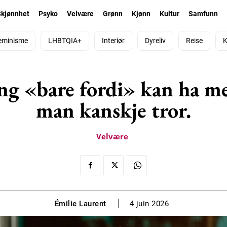
Skjønnhet
Psyko
Velvære
Grønn
Kjønn
Kultur
Samfunn
eminisme
LHBTQIA+
Interiør
Dyreliv
Reise
K
ng «bare fordi» kan ha mer
man kanskje tror.
Velvære
Émilie Laurent
4 juin 2026