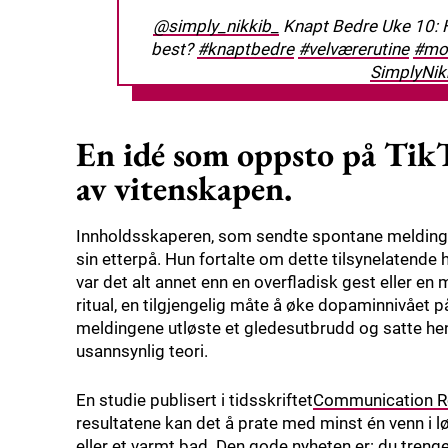
@simply_nikkib_
Knapt Bedre Uke 10: Ha
best?
#knaptbedre
#velværerutine
#mor
SimplyNik
En idé som oppsto på TikT
av vitenskapen.
Innholdsskaperen, som sendte spontane meldinger 
sin etterpå. Hun fortalte om dette tilsynelatende
var det alt annet enn en overfladisk gest eller e
ritual, en tilgjengelig måte å øke dopaminnivået p
meldingene utløste et gledesutbrudd og satte hen
usannsynlig teori.
En studie publisert i tidsskriftet
Communication R
resultatene kan det å prate med minst én venn i 
eller et varmt bad. Den gode nyheten er: du trenger