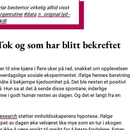
r bestemor virkelig alltid visst
genrutine
#data
♬ original lyd -
kiB
ok og som har blitt bekreftet
til sine kjære i flere uker på rad, snakket om opplevelsen
 hverdagslige sosiale eksperimentet. Ifølge hennes beretning
n måte å bekjempe kjedsomhet på. Det ble nesten et positivt
å. Hun sa at det å sende disse spontane, inderlige
ne i godt humør resten av dagen. Og det er langt fra en
esearch
støtter innholdsskaperens hypotese. Ifølge
løpet av dagen øke velværet like mye som en tur i skogen
 ikke å være ansikt til ansikt for å høste fordelene. Enten