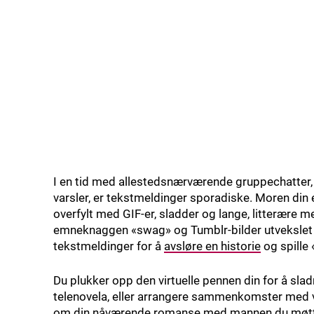
I en tid med allestedsnærværende gruppechatter,
varsler, er tekstmeldinger sporadiske. Moren din
overfylt med GIF-er, sladder og lange, litterære
emneknaggen «swag» og Tumblr-bilder utvekslet ba
tekstmeldinger for å
avsløre en historie
og spille 
Du plukker opp den virtuelle pennen din for å slad
telenovela, eller arrangere sammenkomster med v
om din nåværende romanse med mannen du møtte i 