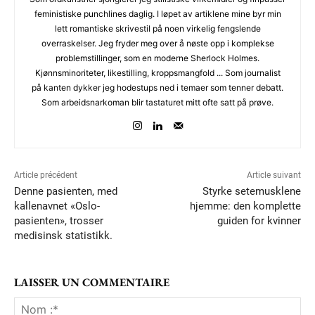
feministiske punchlines daglig. I løpet av artiklene mine byr min
lett romantiske skrivestil på noen virkelig fengslende
overraskelser. Jeg fryder meg over å nøste opp i komplekse
problemstillinger, som en moderne Sherlock Holmes.
Kjønnsminoriteter, likestilling, kroppsmangfold ... Som journalist
på kanten dykker jeg hodestups ned i temaer som tenner debatt.
Som arbeidsnarkoman blir tastaturet mitt ofte satt på prøve.
Article précédent
Article suivant
Denne pasienten, med
Styrke setemusklene
kallenavnet «Oslo-
hjemme: den komplette
pasienten», trosser
guiden for kvinner
medisinsk statistikk.
LAISSER UN COMMENTAIRE
No