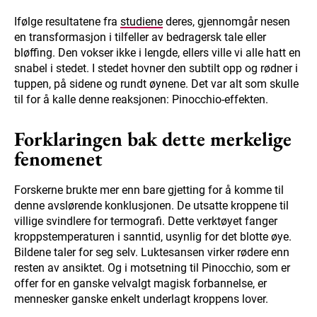
Ifølge resultatene fra
studiene
deres, gjennomgår nesen
en transformasjon i tilfeller av bedragersk tale eller
bløffing. Den vokser ikke i lengde, ellers ville vi alle hatt en
snabel i stedet. I stedet hovner den subtilt opp og rødner i
tuppen, på sidene og rundt øynene. Det var alt som skulle
til for å kalle denne reaksjonen: Pinocchio-effekten.
Forklaringen bak dette merkelige
fenomenet
Forskerne brukte mer enn bare gjetting for å komme til
denne avslørende konklusjonen. De utsatte kroppene til
villige svindlere for termografi. Dette verktøyet fanger
kroppstemperaturen i sanntid, usynlig for det blotte øye.
Bildene taler for seg selv. Luktesansen virker rødere enn
resten av ansiktet. Og i motsetning til Pinocchio, som er
offer for en ganske velvalgt magisk forbannelse, er
mennesker ganske enkelt underlagt kroppens lover.