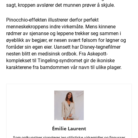
sagt, kroppen avslører det munnen prøver å skjule.
Pinocchio-effekten illustrerer derfor perfekt
menneskekroppens indre virkemåte. Mens kinnene
rødmer av sjenanse og leppene trekker seg sammen i
øyeblikk av begjær, er nesen svært følsom for løgner og
forråder sin egen eier. Uansett har Disney-tegnefilmer
nesten blitt en medisinsk ordbok. Fra Askepott-
komplekset til Tingeling-syndromet gir de ikoniske
karakterene fra barndommen vår navn til ulike plager.
Émilie Laurent
Som ordkunstner sjonglerer jeg stilistiske virkemidler og finpusser