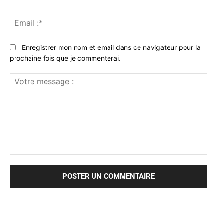
:*
Ema
:*
Enregistrer mon nom et email dans ce navigateur pour la
prochaine fois que je commenterai.
Votre
message
: