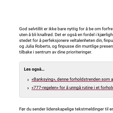
God selvtillit er ikke bare nyttig for å be om for
uten å bli knallrød. Det er også en fordel i kjærligh
stedet for å perfeksjonere veltalenheten din, fi
og Julia Roberts, og finpusse din muntlige pres
tilbake i sentrum av dine prioriteringer.
Les også…
«Banksying», denne forholdstrenden som a
«777-regelen» for å unngå rutine i et forhol
Før du sender lidenskapelige tekstmeldinger til en