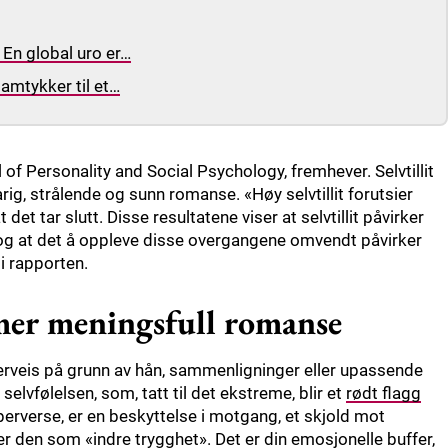
En global uro er…
amtykker til et…
l of Personality and Social Psychology, fremhever. Selvtillit
arig, strålende og sunn romanse. «Høy selvtillit forutsier
t det tar slutt. Disse resultatene viser at selvtillit påvirker
 og at det å oppleve disse overgangene omvendt påvirker
 i rapporten.
n mer meningsfull romanse
erveis på grunn av hån, sammenligninger eller upassende
elvfølelsen, som, tatt til det ekstreme, blir et
rødt flagg
 perverse, er en beskyttelse i motgang, et skjold mot
r den som «indre trygghet». Det er din emosjonelle buffer,