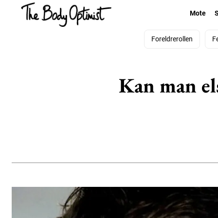
Mote
Foreldrerollen
F
Kan man els