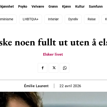
Skjønnhet
Psyko
Velvære
Grønn
Kjønn
Kultur
Samfunn
eminisme
LHBTQIA+
Interiør
Dyreliv
Reise
K
ke noen fullt ut uten å els
Elsker livet
Émilie Laurent
22 avril 2026