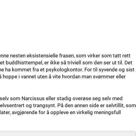
nne nesten eksistensielle frasen, som virker som tatt rett
t buddhisttempel, er ikke så triviell som den ser ut til. Det
e ha kommet fra et psykologkontor. For til syvende og sist
m å hoppe i vannet uten å vite hvordan man svømmer eller
g selv som Narcissus eller stadig overøse seg selv med
lvsentrert og trangsynt. På den annen side er selvtillit, som
dater, avgjørende for å oppleve en virkelig meningsfull