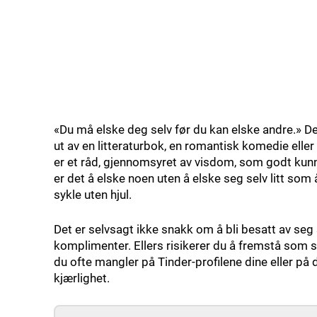
«Du må elske deg selv før du kan elske andre.» De
ut av en litteraturbok, en romantisk komedie eller e
er et råd, gjennomsyret av visdom, som godt kunn
er det å elske noen uten å elske seg selv litt so
sykle uten hjul.
Det er selvsagt ikke snakk om å bli besatt av se
komplimenter. Ellers risikerer du å fremstå som se
du ofte mangler på Tinder-profilene dine eller på 
kjærlighet.