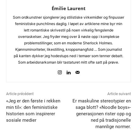
Émilie Laurent
Som ordkunstner sjonglerer jeg stilistiske virkemidler og finpusser
feministiske punchlines daglig. I løpet av artiklene mine byr min
lett romantiske skrivestil på noen virkelig fengslende
overraskelser. Jeg fryder meg over å nøste opp i komplekse
problemstillinger, som en moderne Sherlock Holmes.
Kjønnsminoriteter, likestilling, kroppsmangfold ... Som journalist
på kanten dykker jeg hodestups ned i temaer som tenner debatt.
Som arbeidsnarkoman blir tastaturet mitt ofte satt på prøve.
Article précédent
Article suivant
«Jeg er den første i rekken
Er maskuline stereotypier en
min til»: den feministiske
saga blott? «Noodle boys»-
historien som inspirerer
generasjonen rister opp og
sosiale medier
ned på tradisjonelle
mannlige normer.