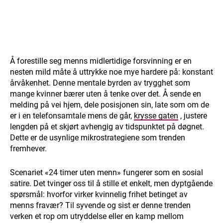
Å forestille seg menns midlertidige forsvinning er en
nesten mild måte å uttrykke noe mye hardere på: konstant
årvåkenhet. Denne mentale byrden av trygghet som
mange kvinner bærer uten å tenke over det. Å sende en
melding på vei hjem, dele posisjonen sin, late som om de
er i en telefonsamtale mens de går,
krysse gaten
, justere
lengden på et skjørt avhengig av tidspunktet på døgnet.
Dette er de usynlige mikrostrategiene som trenden
fremhever.
Scenariet «24 timer uten menn» fungerer som en sosial
satire. Det tvinger oss til å stille et enkelt, men dyptgående
spørsmål: hvorfor virker kvinnelig frihet betinget av
menns fravær? Til syvende og sist er denne trenden
verken et rop om utryddelse eller en kamp mellom