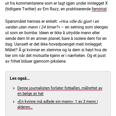
ut fra kommentarene som er lagt igjen under innlegget X
(tidligere Twitter) av Em Razz, en praktiserende
feminist
.
Spørsmålet hennes er enkelt:
«Hva ville du gjort i en
verden uten menn i 24 timer?»
– en setning som slenges
ut som en bombe. Ideen er ikke å utrydde menn eller
sende dem til en annen planet, bare å isolere dem for en
dag. Uansett er det ikke hovedpoenget med innlegget.
Målet? Å gi kvinner en stemme og la dem si høyt hva de
tier om når det motsatte kjønn er i nærheten. Og et pust
av frihet blåser gjennom pikslene.
Les også…
Denne journalisten forlater fotballen, målrettet av
en bølge av hat
«En kvinne må adlyde sin mann»: 1 av 3 menn i
alderen…