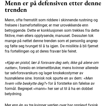
Menn er på defensiven etter denne
trenden
Menn, ofte fremstilt som riddere i skinnende rustning og
frelsere i barnefortellinger, er mer urovekkende enn
betryggende. Dette er konklusjonen som trekkes fra dette
fiktive, men ellers opplysende, manuset. Dessuten tok
mange på nettet denne trenden som et personlig angrep
og følte seg tvunget til å ta igjen. De mislikte å bli fjernet
fra fortellingen og at deres fravær ble feiret.
«Kjøp en pistol, lær å forsvare deg selv, ikke gå alene om
natten»,
foreslo en internettbruker, mens kvinner allerede
tar selvforsvarskurs og lager knokekostymer av
husnøklene sine. Ironisk nok spurte en av dem:
«Men
hvem ville beskytte deg?»
for å forsterke sin følelse av
formål. Begrepet «mann» her ser ut til å ha en dobbel
betydning.
Mer enn én av tre kvinner verden over har opplevd fysisk