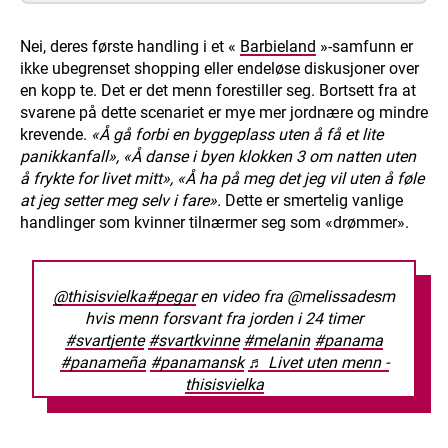
Nei, deres første handling i et «
Barbieland
»-samfunn er
ikke ubegrenset shopping eller endeløse diskusjoner over
en kopp te. Det er det menn forestiller seg. Bortsett fra at
svarene på dette scenariet er mye mer jordnære og mindre
krevende.
«Å gå forbi en byggeplass uten å få et lite
panikkanfall»,
«Å danse i byen klokken 3 om natten uten
å frykte for livet mitt»,
«Å ha på meg det jeg vil uten å føle
at jeg setter meg selv i fare».
Dette er smertelig vanlige
handlinger som kvinner tilnærmer seg som «drømmer».
@thisisvielka
#pegar
en video fra @melissadesm
hvis menn forsvant fra jorden i 24 timer
#svartjente
#svartkvinne
#melanin
#panama
#panameña
#panamansk
♬ Livet uten menn -
thisisvielka