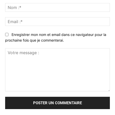
No
:*
Ema
:*
Enregistrer mon nom et email dans ce navigateur pour la
prochaine fois que je commenterai.
Votre
message
: