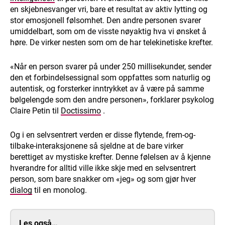
en skjebnesvanger vri, bare et resultat av aktiv lytting og
stor emosjonell følsomhet. Den andre personen svarer
umiddelbart, som om de visste nøyaktig hva vi ønsket å
høre. De virker nesten som om de har telekinetiske krefter.
«Når en person svarer på under 250 millisekunder, sender
den et forbindelsessignal som oppfattes som naturlig og
autentisk, og forsterker inntrykket av å være på samme
bølgelengde som den andre personen», forklarer psykolog
Claire Petin til
Doctissimo
.
Og i en selvsentrert verden er disse flytende, frem-og-
tilbake-interaksjonene så sjeldne at de bare virker
berettiget av mystiske krefter. Denne følelsen av å kjenne
hverandre for alltid ville ikke skje med en selvsentrert
person, som bare snakker om «jeg» og som gjør hver
dialog
til en monolog.
Les også…