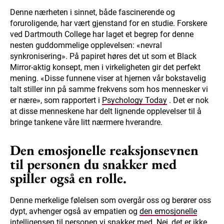
Denne nærheten i sinnet, både fascinerende og
foruroligende, har vært gjenstand for en studie. Forskere
ved Dartmouth College har laget et begrep for denne
nesten guddommelige opplevelsen: «nevral
synkronisering». På papiret høres det ut som et Black
Mirror-aktig konsept, men i virkeligheten gir det perfekt
mening. «Disse funnene viser at hjernen vår bokstavelig
talt stiller inn på samme frekvens som hos mennesker vi
er nære», som rapportert i
Psychology Today
. Det er nok
at disse menneskene har delt lignende opplevelser til å
bringe tankene våre litt nærmere hverandre.
Den emosjonelle reaksjonsevnen
til personen du snakker med
spiller også en rolle.
Denne merkelige følelsen som overgår oss og berører oss
dypt, avhenger også av empatien og
den emosjonelle
intelligensen
til personen vi snakker med. Nei, det er ikke