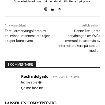
Som arbeidsnarkoman blir tastaturet mitt ofte satt på prøve.
Article précédent
Article suivant
Tapt i armbrytingskamp av
Denne lite kjente
en kvinne: mannens reaksjon
betydningen av «WC»
skaper kontrovers
overrasket tusenvis av
internettbrukere på sosiale
medier.
1 COMMENTAIRE
Rocha delgado
18 avril 2026 à 11h14min
Incroyable 🤩
Ça me fascine
LAISSER UN COMMENTAIRE