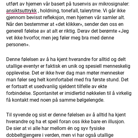
utført av hjernen vår basert på tusenvis av mikrosignaler:
ansiktsuttrykk
, holdning, tonefall, talerytme. Vi går ikke
gjennom bevisst refleksjon, men hjernen vår samler alt.
Når den bestemmer at «det klikker», sender den oss en
generell følelse av at alt er riktig. Derav det berømte «Jeg
vet ikke hvorfor, men jeg føler meg bra med denne
personen».
Denne følelsen av å ha kjent hverandre for alltid og delt
utallige eventyr er faktisk en unik og spesiell menneskelig
opplevelse. Det er ikke hver dag man møter mennesker
man føler seg helt komfortabel med fra første stund. Det
er fortsatt et usedvanlig sjeldent tilfelle av ekte
forbindelse. Spontanitet er imidlertid nøkkelen til å virkelig
få kontakt med noen på samme bølgelengde.
Til syvende og sist er denne følelsen av å alltid ha kjent
hverandre og ha et speil foran oss ikke bare en illusjon.
De sier at vi alle har mellom én og syv fysiske
dobbeltgjengere i verden, men vi har også utallige