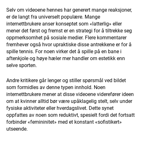
Selv om videoene hennes har generert mange reaksjoner,
er de langt fra universelt populære. Mange
internettbrukere anser konseptet som «latterlig» eller
mener det først og fremst er en strategi for å tiltrekke seg
oppmerksomhet på sosiale medier. Flere kommentarer
fremhever også hvor upraktiske disse antrekkene er for å
spille tennis. For noen virker det å spille på en bane i
aftenkjole og høye hæler mer handler om estetikk enn
selve sporten.
Andre kritikere går lenger og stiller spørsmål ved bildet
som formidles av denne typen innhold. Noen
internettbrukere mener at disse videoene viderefører ideen
om at kvinner alltid bør være upåklagelig stelt, selv under
fysiske aktiviteter eller hverdagslivet. Dette synet
oppfattes av noen som reduktivt, spesielt fordi det fortsatt
forbinder «femininitet» med et konstant «sofistikert»
utseende.