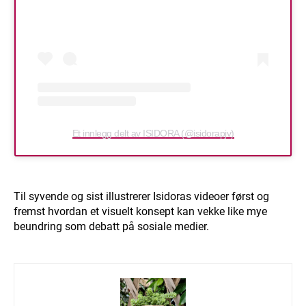
Et innlegg delt av ISIDORA (@isidorapjv)
Til syvende og sist illustrerer Isidoras videoer først og
fremst hvordan et visuelt konsept kan vekke like mye
beundring som debatt på sosiale medier.