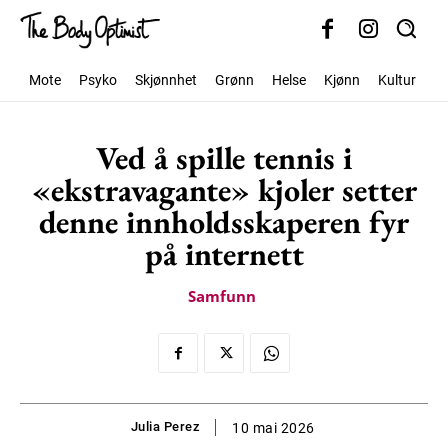
Mote
Psyko
Skjønnhet
Grønn
Helse
Kjønn
Kultur
S
Ved å spille tennis i
«ekstravagante» kjoler setter
denne innholdsskaperen fyr
på internett
Samfunn
Julia Perez
10 mai 2026