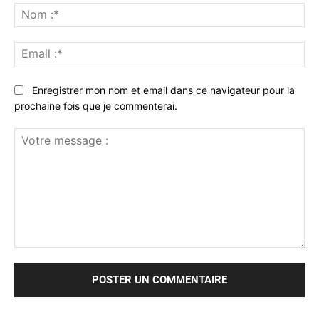
No
:*
Ema
:*
Enregistrer mon nom et email dans ce navigateur pour la
prochaine fois que je commenterai.
Votre
message
: