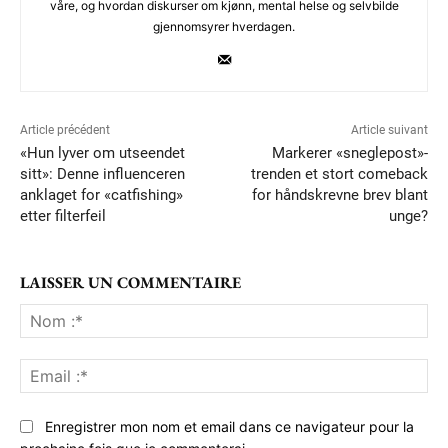
våre, og hvordan diskurser om kjønn, mental helse og selvbilde
gjennomsyrer hverdagen.
Article précédent
Article suivant
«Hun lyver om utseendet
Markerer «sneglepost»-
sitt»: Denne influenceren
trenden et stort comeback
anklaget for «catfishing»
for håndskrevne brev blant
etter filterfeil
unge?
LAISSER UN COMMENTAIRE
No
:*
Ema
:*
Enregistrer mon nom et email dans ce navigateur pour la