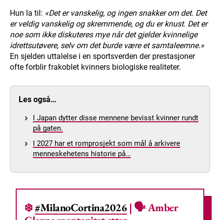
Hun la til:
«Det er vanskelig, og ingen snakker om det. Det
er veldig vanskelig og skremmende, og du er knust. Det er
noe som ikke diskuteres mye når det gjelder kvinnelige
idrettsutøvere, selv om det burde være et samtaleemne.»
En sjelden uttalelse i en sportsverden der prestasjoner
ofte forblir frakoblet kvinners biologiske realiteter.
Les også…
I Japan dytter disse mennene bevisst kvinner rundt
på gaten.
I 2027 har et romprosjekt som mål å arkivere
menneskehetens historie på…
❄️
#MilanoCortina2026
| 🗣️ Amber