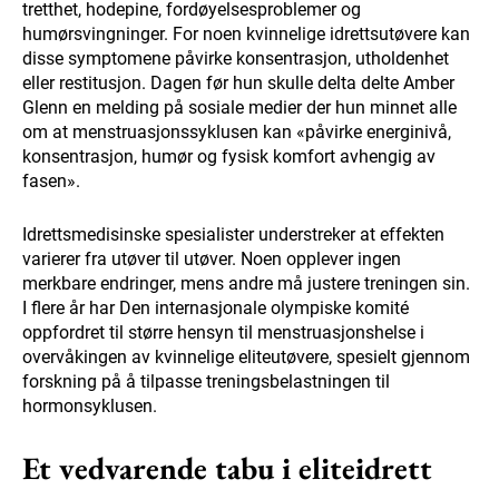
tretthet, hodepine, fordøyelsesproblemer og
humørsvingninger. For noen kvinnelige idrettsutøvere kan
disse symptomene påvirke konsentrasjon, utholdenhet
eller restitusjon. Dagen før hun skulle delta delte Amber
Glenn en melding på sosiale medier der hun minnet alle
om at menstruasjonssyklusen kan «påvirke energinivå,
konsentrasjon, humør og fysisk komfort avhengig av
fasen».
Idrettsmedisinske spesialister understreker at effekten
varierer fra utøver til utøver. Noen opplever ingen
merkbare endringer, mens andre må justere treningen sin.
I flere år har Den internasjonale olympiske komité
oppfordret til større hensyn til menstruasjonshelse i
overvåkingen av kvinnelige eliteutøvere, spesielt gjennom
forskning på å tilpasse treningsbelastningen til
hormonsyklusen.
Et vedvarende tabu i eliteidrett