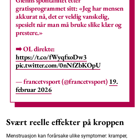
Glenns spontanitet etter
gratisprogrammet sitt: «Jeg har mensen
akkurat nå, det er veldig vanskelig,
spesielt når man må bruke slike klær og
prestere.»
➡️ OL direkte:
https://t.co/fWyqfxoDw3
pic.twitter.com/0nNfZbKOpU
— francetvsport (@francetvsport)
19.
februar 2026
Svært reelle effekter på kroppen
Menstruasjon kan forårsake ulike symptomer: kramper,