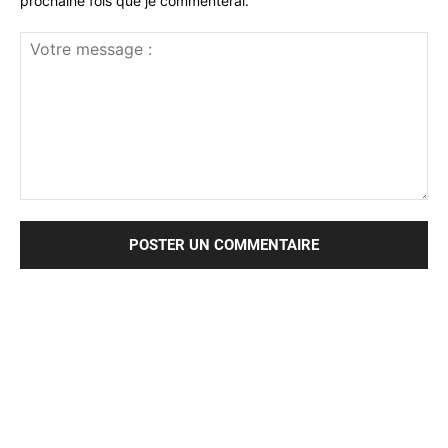
prochaine fois que je commenterai.
Votre
message
: