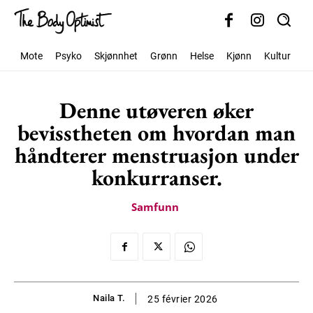
Mote
Psyko
Skjønnhet
Grønn
Helse
Kjønn
Kultur
S
Denne utøveren øker
bevisstheten om hvordan man
håndterer menstruasjon under
konkurranser.
Samfunn
Naila T.
25 février 2026