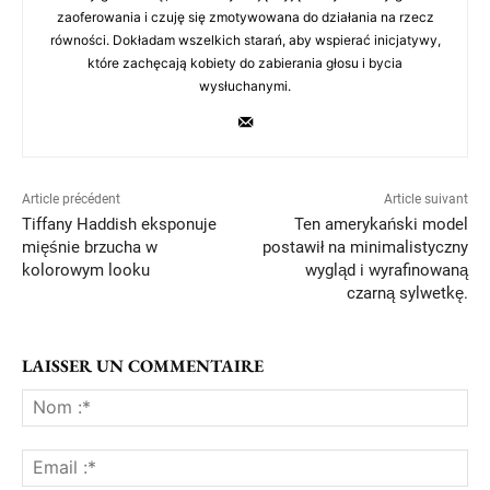
zaoferowania i czuję się zmotywowana do działania na rzecz
równości. Dokładam wszelkich starań, aby wspierać inicjatywy,
które zachęcają kobiety do zabierania głosu i bycia
wysłuchanymi.
Article précédent
Article suivant
Tiffany Haddish eksponuje
Ten amerykański model
mięśnie brzucha w
postawił na minimalistyczny
kolorowym looku
wygląd i wyrafinowaną
czarną sylwetkę.
LAISSER UN COMMENTAIRE
No
:*
Ema
:*