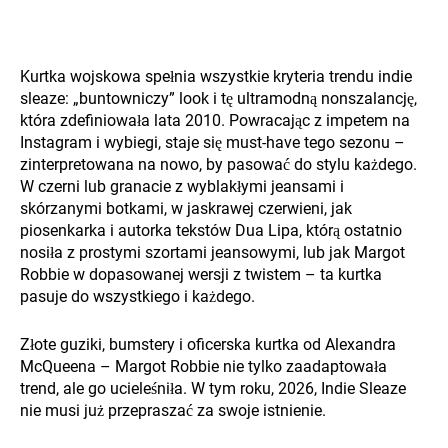
Kurtka wojskowa spełnia wszystkie kryteria trendu indie
sleaze: „buntowniczy” look i tę ultramodną nonszalancję,
która zdefiniowała lata 2010. Powracając z impetem na
Instagram i wybiegi, staje się must-have tego sezonu –
zinterpretowana na nowo, by pasować do stylu każdego.
W czerni lub granacie z wyblakłymi jeansami i
skórzanymi botkami, w jaskrawej czerwieni, jak
piosenkarka i autorka tekstów Dua Lipa, którą ostatnio
nosiła z prostymi szortami jeansowymi, lub jak Margot
Robbie w dopasowanej wersji z twistem – ta kurtka
pasuje do wszystkiego i każdego.
Złote guziki, bumstery i oficerska kurtka od Alexandra
McQueena – Margot Robbie nie tylko zaadaptowała
trend, ale go ucieleśniła. W tym roku, 2026, Indie Sleaze
nie musi już przepraszać za swoje istnienie.