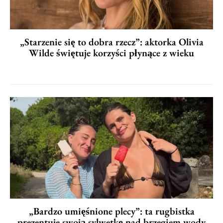
„Starzenie się to dobra rzecz”: aktorka Olivia
Wilde świętuje korzyści płynące z wieku
„Bardzo umięśnione plecy”: ta rugbistka
prezentuje swoją sylwetkę nad brzegiem wody