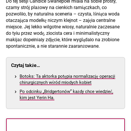
Do tej sesji Candice Swanepoel miała na sobie prosty,
czarny strój plażowy na cienkich ramiączkach, co
pozwoliło, by naturalna sceneria – czysta, lśniąca woda
otaczająca modelkę niczym klejnot – zajęła centralne
miejsce. Jej lekko wilgotne włosy, naturalnie zaczesane
do tyłu przez wodę, złocista cera i minimalistyczny
makijaż dopełniały zdjęcie, które wyglądało na zrobione
spontanicznie, a nie starannie zaaranżowane.
Czytaj także…
Botoks: Ta aktorka potępia normalizację operacji
chirurgicznych wśród młodych kobiet
Po odcinku „Bridgertonów” każdy chce wiedzieć,
kim jest Yerin Ha.