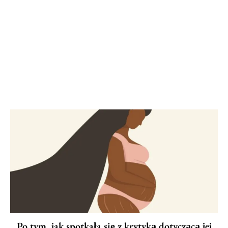
Po tym, jak spotkała się z krytyką dotyczącą jej