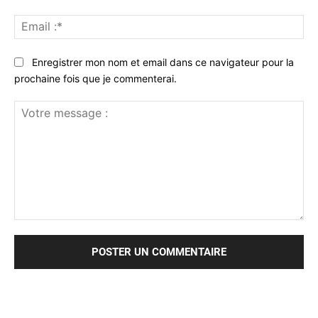
Ema
:*
Enregistrer mon nom et email dans ce navigateur pour la
prochaine fois que je commenterai.
Votre
message
: