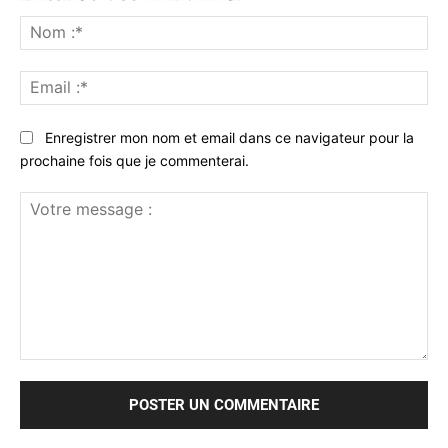
No
:*
Ema
:*
Enregistrer mon nom et email dans ce navigateur pour la
prochaine fois que je commenterai.
Votre
message
: