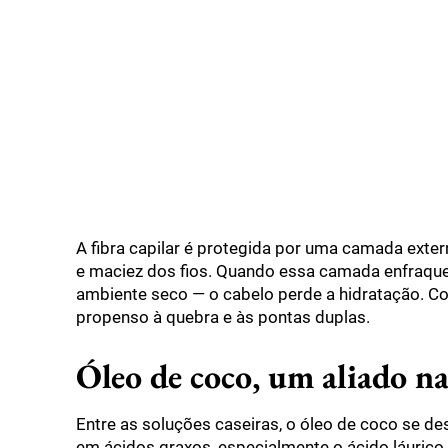
A fibra capilar é protegida por uma camada exter
e maciez dos fios. Quando essa camada enfraque
ambiente seco — o cabelo perde a hidratação. Com
propenso à quebra e às pontas duplas.
Óleo de coco, um aliado n
Entre as soluções caseiras, o óleo de coco se de
em ácidos graxos, especialmente o ácido láurico,