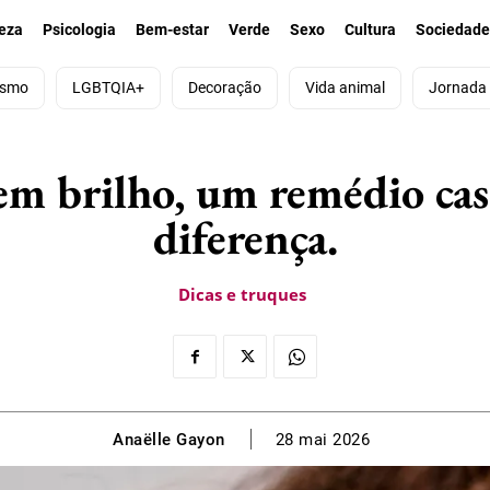
eza
Psicologia
Bem-estar
Verde
Sexo
Cultura
Sociedad
ismo
LGBTQIA+
Decoração
Vida animal
Jornada
sem brilho, um remédio cas
diferença.
Dicas e truques
Anaëlle Gayon
28 mai 2026