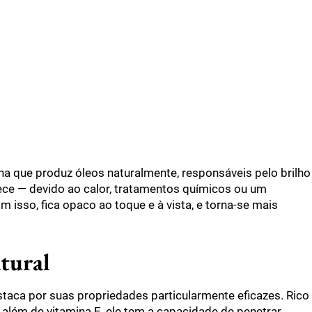
na que produz óleos naturalmente, responsáveis pelo brilho
ce — devido ao calor, tratamentos químicos ou um
 isso, fica opaco ao toque e à vista, e torna-se mais
atural
staca por suas propriedades particularmente eficazes. Rico
 além de vitamina E, ele tem a capacidade de penetrar