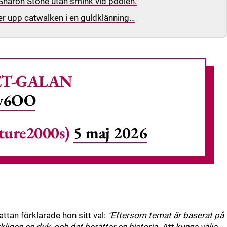
Sharon Stone utan smink vid poolen.
yser upp catwalken i en guldklänning…
ET-GALAN
Iv6OO
ture2000s)
5 maj 2026
ttan förklarade hon sitt val:
"Eftersom temat är baserat på