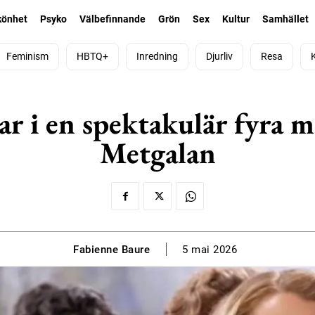
könhet
Psyko
Välbefinnande
Grön
Sex
Kultur
Samhället
Feminism
HBTQ+
Inredning
Djurliv
Resa
ar i en spektakulär fyra m
Metgalan
Fabienne Baure
5 mai 2026