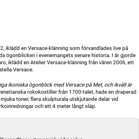
2, iklädd en Versace-klänning som förvandlades live på
a ögonblicken i evenemangets senare historia. I år gjorde
ro, iklädd en Atelier Versace-klänning från våren 2006, ett
tella Versace.
nga ikoniska ögonblick med Versace på Met, och ikväll är
venetianska rokokostiller från 1700-talet, hade en draperad
mjuka toner, flera skulpturala utskjutande delar vid
oinredningar och ett 4 meter långt släp.