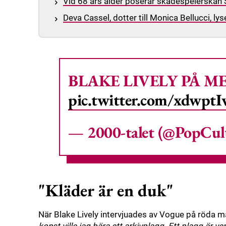
Vid 68 års ålder poserar skådespelerskan 
Deva Cassel, dotter till Monica Bellucci, l
BLAKE LIVELY PÅ M
pic.twitter.com/xdwpt
— 2000-talet (@PopCul
"Kläder är en duk"
När Blake Lively intervjuades av Vogue på röda ma