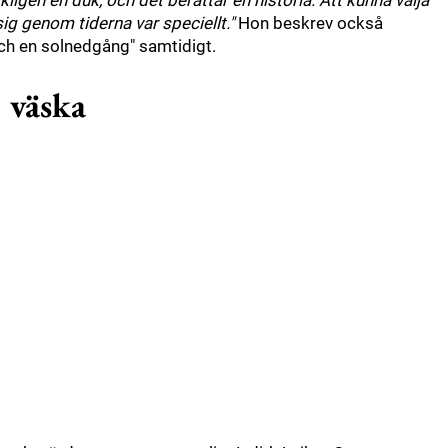
rkligen en duk, och det berättar en historia. Att kunna välja
sig genom tiderna var speciellt."
Hon beskrev också
ch en solnedgång" samtidigt.
" väska