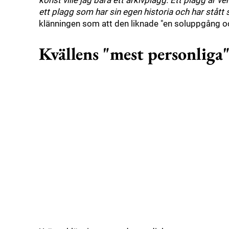
konst ville jag bära ett arkivplagg. Ett plagg är ve
ett plagg som har sin egen historia och har stått 
klänningen som att den liknade "en soluppgång o
Kvällens "mest personliga