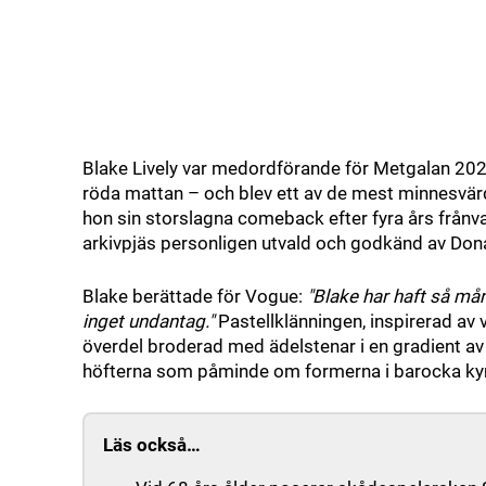
Blake Lively var medordförande för Metgalan 202
röda mattan – och blev ett av de mest minnesvärd
hon sin storslagna comeback efter fyra års frånva
arkivpjäs personligen utvald och godkänd av Dona
Blake berättade för Vogue:
"Blake har haft så må
inget undantag."
Pastellklänningen, inspirerad av 
överdel broderad med ädelstenar i en gradient av 
höfterna som påminde om formerna i barocka kyrk
Läs också…