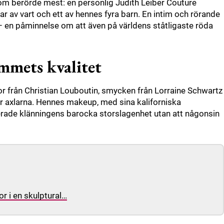
om berörde mest: en personlig Judith Leiber Couture
r av vart och ett av hennes fyra barn. En intim och rörande
 – en påminnelse om att även på världens ståtligaste röda
mmets kvalitet
r från Christian Louboutin, smycken från Lorraine Schwartz
er axlarna. Hennes makeup, med sina kaliforniska
serade klänningens barocka storslagenhet utan att någonsin
or i en skulptural…