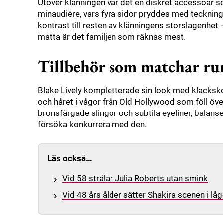
Utöver klänningen var det en diskret accessoar s
minaudière, vars fyra sidor pryddes med teckninga
kontrast till resten av klänningens storslagenhet
matta är det familjen som räknas mest.
Tillbehör som matchar ru
Blake Lively kompletterade sin look med klacksko
och håret i vågor från Old Hollywood som föll öv
bronsfärgade slingor och subtila eyeliner, balan
försöka konkurrera med den.
Läs också…
Vid 58 strålar Julia Roberts utan smink
Vid 48 års ålder sätter Shakira scenen i låg