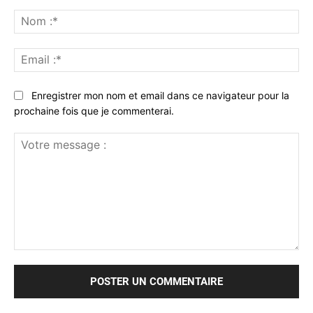
No
:*
Ema
:*
Enregistrer mon nom et email dans ce navigateur pour la
prochaine fois que je commenterai.
Votre
message
: