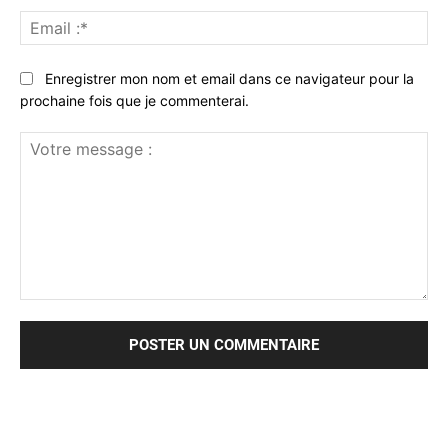
Ema
:*
Enregistrer mon nom et email dans ce navigateur pour la
prochaine fois que je commenterai.
Votre
message
: