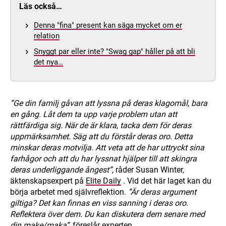
Läs också…
Denna "fina" present kan säga mycket om er
relation
Snyggt par eller inte? "Swag gap" håller på att bli
det nya…
”Ge din familj gåvan att lyssna på deras klagomål, bara
en gång. Låt dem ta upp varje problem utan att
rättfärdiga sig. När de är klara, tacka dem för deras
uppmärksamhet. Säg att du förstår deras oro. Detta
minskar deras motvilja. Att veta att de har uttryckt sina
farhågor och att du har lyssnat hjälper till att skingra
deras underliggande ångest”,
råder Susan Winter,
äktenskapsexpert på
Elite Daily
. Vid det här laget kan du
börja arbetet med självreflektion.
”Är deras argument
giltiga? Det kan finnas en viss sanning i deras oro.
Reflektera över dem. Du kan diskutera dem senare med
din make/maka”,
föreslår experten.