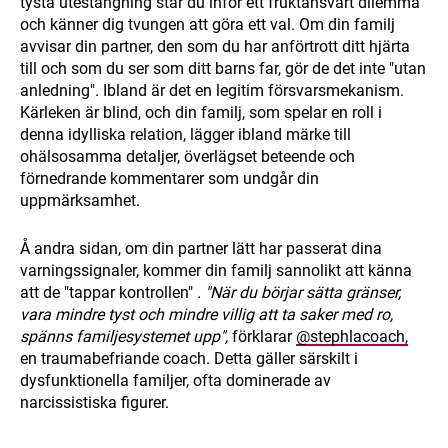
tysta utestängning står du inför ett fruktansvärt dilemma
och känner dig tvungen att göra ett val. Om din familj
avvisar din partner, den som du har anförtrott ditt hjärta
till och som du ser som ditt barns far, gör de det inte "utan
anledning". Ibland är det en legitim försvarsmekanism.
Kärleken är blind, och din familj, som spelar en roll i
denna idylliska relation, lägger ibland märke till
ohälsosamma detaljer, överlägset beteende och
förnedrande kommentarer som undgår din
uppmärksamhet.
Å andra sidan, om din partner lätt har passerat dina
varningssignaler, kommer din familj sannolikt att känna
att de "tappar kontrollen"
. "När du börjar sätta gränser,
vara mindre tyst och mindre villig att ta saker med ro,
spänns familjesystemet upp",
förklarar
@stephlacoach,
en traumabefriande coach. Detta gäller särskilt i
dysfunktionella familjer, ofta dominerade av
narcissistiska figurer.