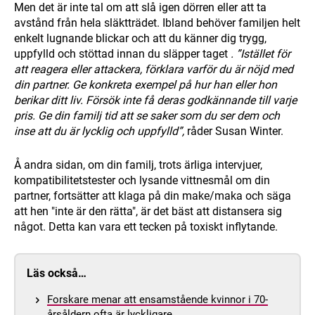
Men det är inte tal om att slå igen dörren eller att ta
avstånd från hela släktträdet. Ibland behöver familjen helt
enkelt lugnande blickar och att du känner dig trygg,
uppfylld och stöttad innan du släpper taget
. ”Istället för
att reagera eller attackera, förklara varför du är nöjd med
din partner. Ge konkreta exempel på hur han eller hon
berikar ditt liv. Försök inte få deras godkännande till varje
pris. Ge din familj tid att se saker som du ser dem och
inse att du är lycklig och uppfylld”,
råder Susan Winter.
Å andra sidan, om din familj, trots ärliga intervjuer,
kompatibilitetstester och lysande vittnesmål om din
partner, fortsätter att klaga på din make/maka och säga
att hen "inte är den rätta", är det bäst att distansera sig
något. Detta kan vara ett tecken på toxiskt inflytande.
Läs också…
Forskare menar att ensamstående kvinnor i 70-
årsåldern ofta är lyckligare.