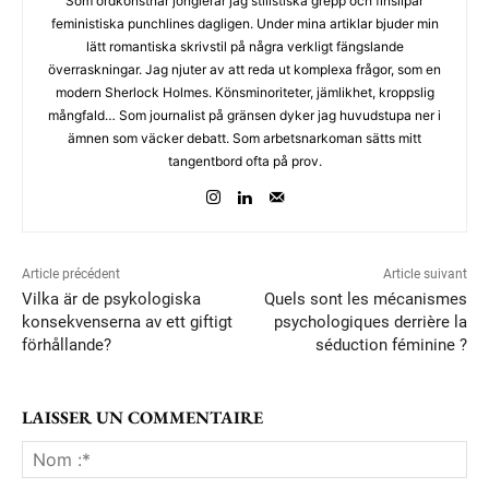
Som ordkonstnär jonglerar jag stilistiska grepp och finslipar
feministiska punchlines dagligen. Under mina artiklar bjuder min
lätt romantiska skrivstil på några verkligt fängslande
överraskningar. Jag njuter av att reda ut komplexa frågor, som en
modern Sherlock Holmes. Könsminoriteter, jämlikhet, kroppslig
mångfald… Som journalist på gränsen dyker jag huvudstupa ner i
ämnen som väcker debatt. Som arbetsnarkoman sätts mitt
tangentbord ofta på prov.
Article précédent
Article suivant
Vilka är de psykologiska
Quels sont les mécanismes
konsekvenserna av ett giftigt
psychologiques derrière la
förhållande?
séduction féminine ?
LAISSER UN COMMENTAIRE
No
:*