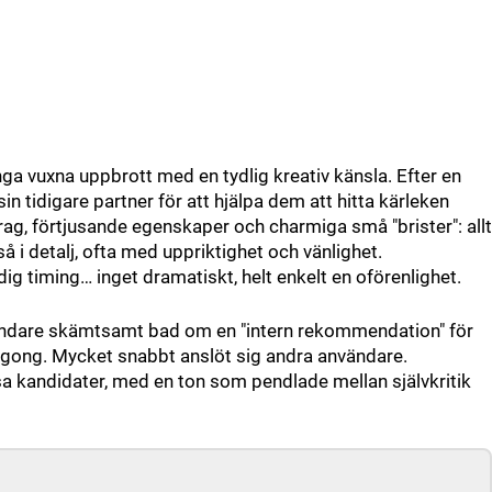
ga vuxna uppbrott med en tydlig kreativ känsla. Efter en
sin tidigare partner för att hjälpa dem att hitta kärleken
drag, förtjusande egenskaper och charmiga små "brister": allt
å i detalj, ofta med uppriktighet och vänlighet.
dig timing… inget dramatiskt, helt enkelt en oförenlighet.
tanvändare skämtsamt bad om en "intern rekommendation" för
jargong. Mycket snabbt anslöt sig andra användare.
a kandidater, med en ton som pendlade mellan självkritik