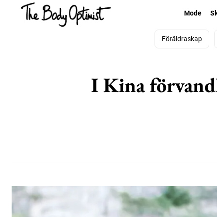
Mode
S
Föräldraskap
I Kina förvandl