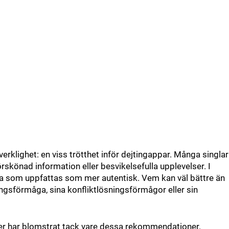
erklighet: en viss trötthet inför dejtingappar. Många singlar
förskönad information eller besvikelsefulla upplevelser. I
la som uppfattas som mer autentisk. Vem kan väl bättre än
ngsförmåga, sina konfliktlösningsförmågor eller sin
oner har blomstrat tack vare dessa rekommendationer.