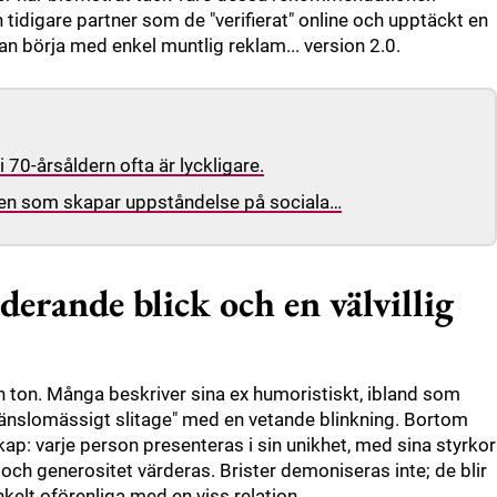
 tidigare partner som de "verifierat" online och upptäckt en
kan börja med enkel muntlig reklam... version 2.0.
70-årsåldern ofta är lyckligare.
den som skapar uppståndelse på sociala…
erande blick och en välvillig
n ton. Många beskriver sina ex humoristiskt, ibland som
"känslomässigt slitage" med en vetande blinkning. Bortom
p: varje person presenteras i sin unikhet, med sina styrkor
t och generositet värderas. Brister demoniseras inte; de blir
kelt oförenliga med en viss relation.