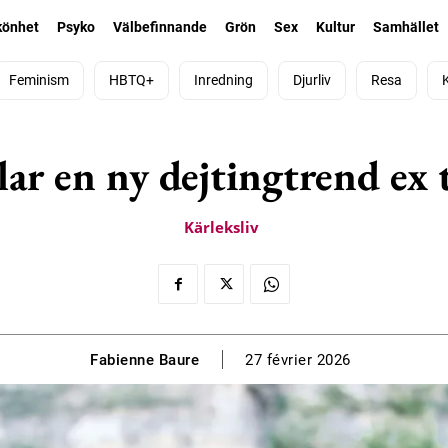
könhet
Psyko
Välbefinnande
Grön
Sex
Kultur
Samhället
Feminism
HBTQ+
Inredning
Djurliv
Resa
ar en ny dejtingtrend ex t
Kärleksliv
Fabienne Baure
27 février 2026