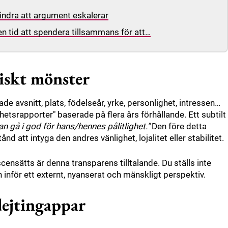
hindra att argument eskalerar
n tid att spendera tillsammans för att…
siskt mönster
ade avsnitt, plats, födelseår, yrke, personlighet, intressen…
enhetsrapporter" baserade på flera års förhållande. Ett subtilt
n gå i god för hans/hennes pålitlighet."
Den före detta
nd att intyga den andres vänlighet, lojalitet eller stabilitet.
iscensätts är denna transparens tilltalande. Du ställs inte
 inför ett externt, nyanserat och mänskligt perspektiv.
dejtingappar