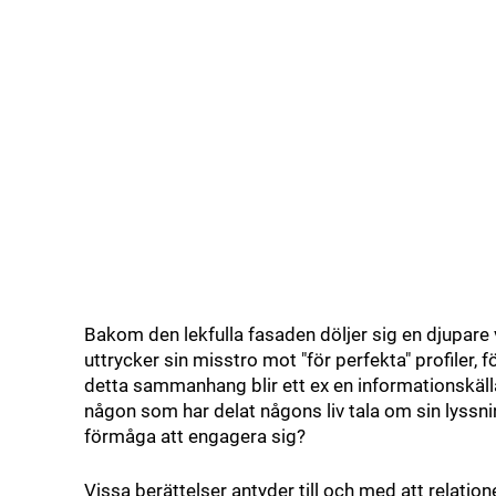
Bakom den lekfulla fasaden döljer sig en djupare v
uttrycker sin misstro mot "för perfekta" profiler, 
detta sammanhang blir ett ex en informationskäl
någon som har delat någons liv tala om sin lyssni
förmåga att engagera sig?
Vissa berättelser antyder till och med att relati