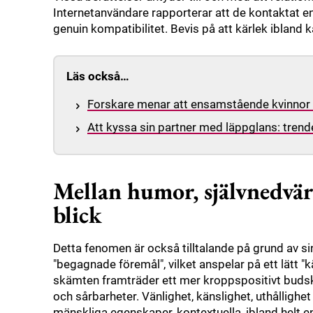
Internetanvändare rapporterar att de kontaktat en
genuin kompatibilitet. Bevis på att kärlek ibland 
Läs också…
Forskare menar att ensamstående kvinnor i 
Att kyssa sin partner med läppglans: tren
Mellan humor, självnedvärd
blick
Detta fenomen är också tilltalande på grund av si
"begagnade föremål", vilket anspelar på ett lätt 
skämten framträder ett mer kroppspositivt budska
och sårbarheter. Vänlighet, känslighet, uthållighe
mänskliga egenskaper, kontextuella, ibland helt en