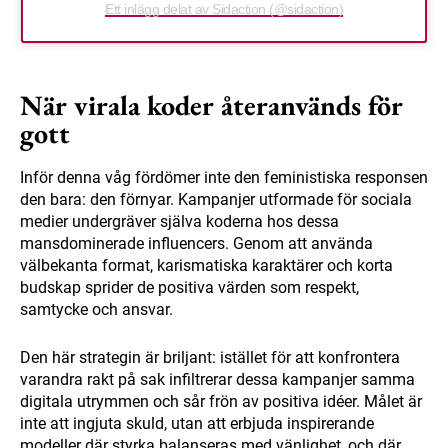
Ett inlägg delat av Sidaction (@sidaction)
När virala koder återanvänds för
gott
Inför denna våg fördömer inte den feministiska responsen
den bara: den förnyar. Kampanjer utformade för sociala
medier undergräver själva koderna hos dessa
mansdominerade influencers. Genom att använda
välbekanta format, karismatiska karaktärer och korta
budskap sprider de positiva värden som respekt,
samtycke och ansvar.
Den här strategin är briljant: istället för att konfrontera
varandra rakt på sak infiltrerar dessa kampanjer samma
digitala utrymmen och sår frön av positiva idéer. Målet är
inte att ingjuta skuld, utan att erbjuda inspirerande
modeller där styrka balanseras med vänlighet, och där