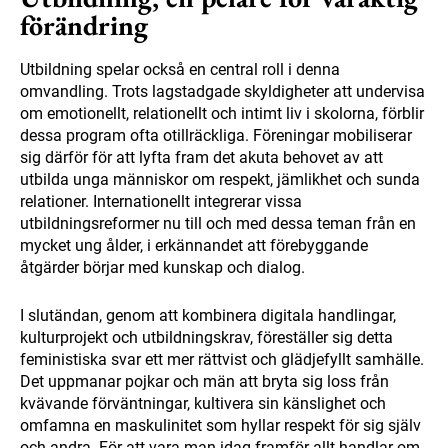
förändring
Utbildning spelar också en central roll i denna
omvandling. Trots lagstadgade skyldigheter att undervisa
om emotionellt, relationellt och intimt liv i skolorna, förblir
dessa program ofta otillräckliga. Föreningar mobiliserar
sig därför för att lyfta fram det akuta behovet av att
utbilda unga människor om respekt, jämlikhet och sunda
relationer. Internationellt integrerar vissa
utbildningsreformer nu till och med dessa teman från en
mycket ung ålder, i erkännandet att förebyggande
åtgärder börjar med kunskap och dialog.
I slutändan, genom att kombinera digitala handlingar,
kulturprojekt och utbildningskrav, föreställer sig detta
feministiska svar ett mer rättvist och glädjefyllt samhälle.
Det uppmanar pojkar och män att bryta sig loss från
kvävande förväntningar, kultivera sin känslighet och
omfamna en maskulinitet som hyllar respekt för sig själv
och andra. För att vara man idag framför allt handlar om