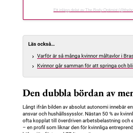
Ett inlägg delat av The Body Optimist (@theb
Läs också…
Varför är så många kvinnor måltavlor i Br
Kvinnor går samman för att springa och bl
Den dubbla bördan av men
Långt ifrån bilden av absolut autonomi innebär e
ansvar och hushållssysslor. Nästan 50 % av kvinnl
ofta kopplat till överdriven arbetsbelastning och 
– en profil som liknar den för kvinnliga entrepren