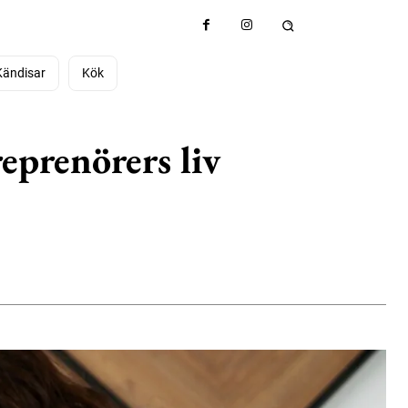
Kändisar
Kök
eprenörers liv