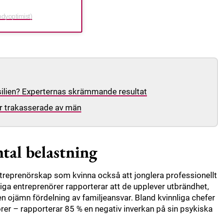
odyoptimist)
asilien? Experternas skrämmande resultat
ir trakasserade av män
tal belastning
ntreprenörskap som kvinna också att jonglera professionellt
iga entreprenörer rapporterar att de upplever utbrändhet,
en ojämn fördelning av familjeansvar. Bland kvinnliga chefer
örer – rapporterar 85 % en negativ inverkan på sin psykiska