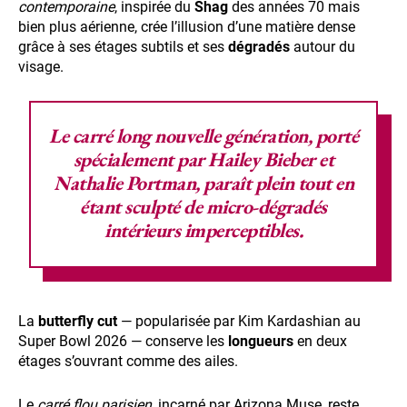
contemporaine
, inspirée du
Shag
des années 70 mais
bien plus aérienne, crée l’illusion d’une matière dense
grâce à ses étages subtils et ses
dégradés
autour du
visage.
Le
carré long
nouvelle génération, porté
spécialement par Hailey Bieber et
Nathalie Portman, paraît plein tout en
étant sculpté de micro-dégradés
intérieurs imperceptibles.
La
butterfly cut
— popularisée par Kim Kardashian au
Super Bowl 2026 — conserve les
longueurs
en deux
étages s’ouvrant comme des ailes.
Le
carré flou parisien
, incarné par Arizona Muse, reste