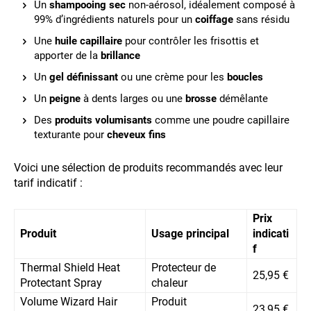
Un
shampooing sec
non-aérosol, idéalement composé à
99% d’ingrédients naturels pour un
coiffage
sans résidu
Une
huile capillaire
pour contrôler les frisottis et
apporter de la
brillance
Un
gel définissant
ou une crème pour les
boucles
Un
peigne
à dents larges ou une
brosse
démêlante
Des
produits volumisants
comme une poudre capillaire
texturante pour
cheveux fins
Voici une sélection de produits recommandés avec leur
tarif indicatif :
Prix
Produit
Usage principal
indicati
f
Thermal Shield Heat
Protecteur de
25,95 €
Protectant Spray
chaleur
Volume Wizard Hair
Produit
23,95 €