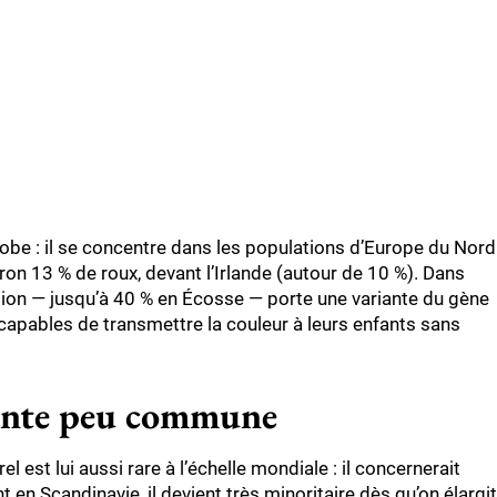
lobe : il se concentre dans les populations d’Europe du Nord
iron 13 % de roux, devant l’Irlande (autour de 10 %). Dans
ation — jusqu’à 40 % en Écosse — porte une variante du gène
 capables de transmettre la couleur à leurs enfants sans
einte peu commune
l est lui aussi rare à l’échelle mondiale : il concernerait
nt en Scandinavie, il devient très minoritaire dès qu’on élargit