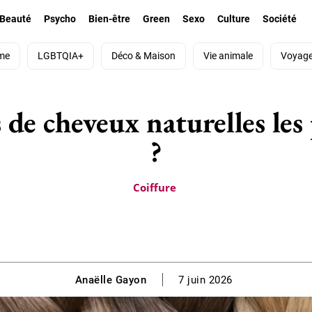
Beauté
Psycho
Bien-être
Green
Sexo
Culture
Société
me
LGBTQIA+
Déco & Maison
Vie animale
Voyag
s de cheveux naturelles les
?
Coiffure
Anaëlle Gayon
7 juin 2026