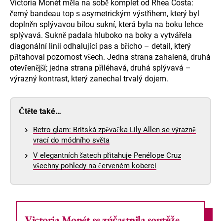
Victoria Monét měla na sobě komplet od Rhea Costa:
černý bandeau top s asymetrickým výstřihem, který byl
doplněn splývavou bílou sukní, která byla na boku lehce
splývavá. Sukně padala hluboko na boky a vytvářela
diagonální linii odhalující pas a břicho – detail, který
přitahoval pozornost všech. Jedna strana zahalená, druhá
otevřenější; jedna strana přiléhavá, druhá splývavá –
výrazný kontrast, který zanechal trvalý dojem.
Čtěte také…
Retro glam: Britská zpěvačka Lily Allen se výrazně
vrací do módního světa
V elegantních šatech přitahuje Penélope Cruz
všechny pohledy na červeném koberci
Victoria Monét se zúčastnila soutěže