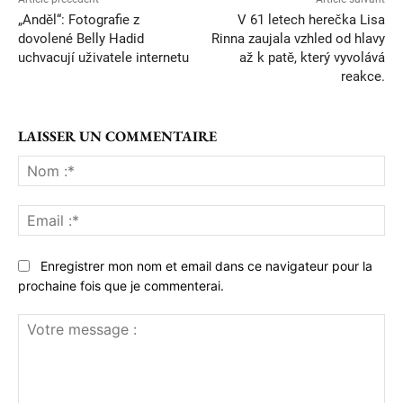
„Anděl“: Fotografie z
V 61 letech herečka Lisa
dovolené Belly Hadid
Rinna zaujala vzhled od hlavy
uchvacují uživatele internetu
až k patě, který vyvolává
reakce.
LAISSER UN COMMENTAIRE
No
:*
Ema
:*
Enregistrer mon nom et email dans ce navigateur pour la
prochaine fois que je commenterai.