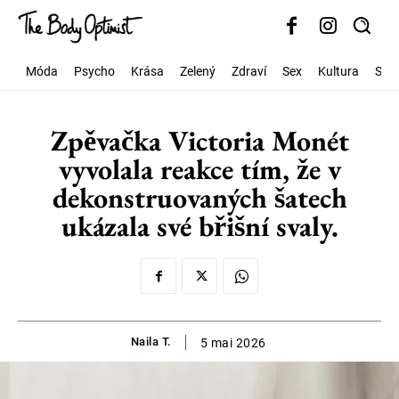
Móda
Psycho
Krása
Zelený
Zdraví
Sex
Kultura
Spo
Zpěvačka Victoria Monét
vyvolala reakce tím, že v
dekonstruovaných šatech
ukázala své břišní svaly.
Naila T.
5 mai 2026