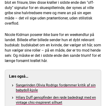
blot en frisure, blev disse krøller i sidste ende den "off-
duty" signatur for en skuespillerinde, der synes at ville
gribe sine halvtredsere mere og mere an på sin egen
måde – det vil sige uden prætentioner, uden stilistisk
overflod.
Nicole Kidman poserer ikke bare for en weekendtur på
landet. Billede efter billede sender hun et dybt relevant
budskab: budskabet om en kvinde, der vælger sit hår, som
hun vælger sine roller – på en måde, der er tro mod hende
selv. Og måske er det i sidste ende den sande triumf for et
længe forsømt krøllet hår.
Læs også…
Sangerinden Olivia Rodrigo fordømmer kritik af sin
babydoll-kjole
Hilary Duff genopfinder den røde badedragt med en
vintage chic-inspireret silhuet