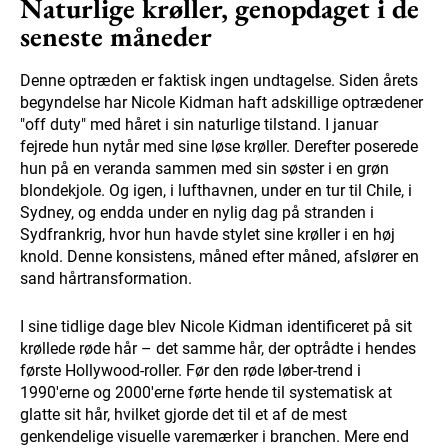
Naturlige krøller, genopdaget i de
seneste måneder
Denne optræden er faktisk ingen undtagelse. Siden årets
begyndelse har Nicole Kidman haft adskillige optrædener
"off duty" med håret i sin naturlige tilstand. I januar
fejrede hun nytår med sine løse krøller. Derefter poserede
hun på en veranda sammen med sin søster i en grøn
blondekjole. Og igen, i lufthavnen, under en tur til Chile, i
Sydney, og endda under en nylig dag på stranden i
Sydfrankrig, hvor hun havde stylet sine krøller i en høj
knold. Denne konsistens, måned efter måned, afslører en
sand hårtransformation.
I sine tidlige dage blev Nicole Kidman identificeret på sit
krøllede røde hår – det samme hår, der optrådte i hendes
første Hollywood-roller. Før den røde løber-trend i
1990'erne og 2000'erne førte hende til systematisk at
glatte sit hår, hvilket gjorde det til et af de mest
genkendelige visuelle varemærker i branchen. Mere end