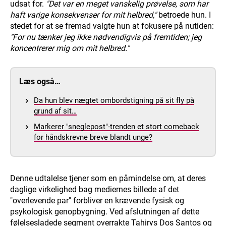
udsat for.
"Det var en meget vanskelig prøvelse, som har
haft varige konsekvenser for mit helbred,"
betroede hun. I
stedet for at se fremad valgte hun at fokusere på nutiden:
"For nu tænker jeg ikke nødvendigvis på fremtiden; jeg
koncentrerer mig om mit helbred."
Læs også…
Da hun blev nægtet ombordstigning på sit fly på
grund af sit…
Markerer "sneglepost"-trenden et stort comeback
for håndskrevne breve blandt unge?
Denne udtalelse tjener som en påmindelse om, at deres
daglige virkelighed bag mediernes billede af det
"overlevende par" forbliver en krævende fysisk og
psykologisk genopbygning. Ved afslutningen af dette
følelsesladede segment overrakte Tahirys Dos Santos og