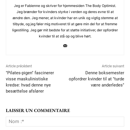
Jeg er Fabienne og skriver for hjemmesiden The Body Optimist.
Jeg brænder for kvinders styrke i verden og deres evne til at
ændre den. Jeg mener, at kvinder har en unik og vigtig stemme at
tilbyde, og jeg føler mig motiveret til at gøre min del for at fremme
ligestilling. Jeg gør mit bedste for at støtte initiativer, der opfordrer
kvinder til at stå op og blive hørt.
Article précédent
Article suivant
"Pilates-pigen" fascinerer
Denne boksemester
visse maskulinistiske
opfordrer kvinder til at "turde
kredse: hvad denne nye
være anderledes"
besættelse afslører
LAISSER UN COMMENTAIRE
No
:*