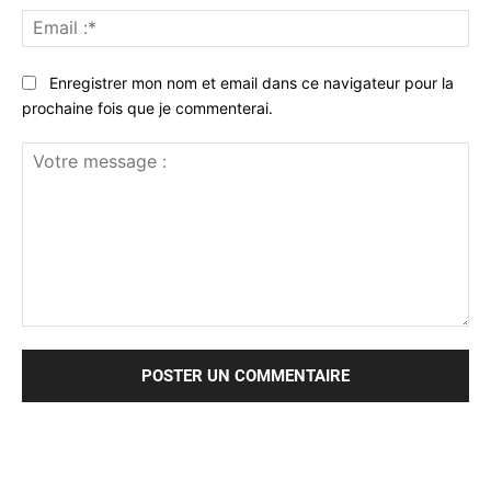
Ema
:*
Enregistrer mon nom et email dans ce navigateur pour la
prochaine fois que je commenterai.
Votre
message
: